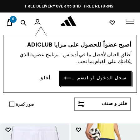
ا
Pause
FREE RETURNS
promotion
rotation
0
Shop By Price
أصبح عضواً للحصول على مزايا ADICLUB
Men's Shoes, Apparel and Accessories Under 30
أطلق العنان لأفضل ما في أديداس - برنامج عضوية الذي
MEN'S SHOES, APPAREL
يكافئك على القيام بما تحب.
AND ACCESSORIES UNDER
سجل الدخول أو انضم الآن
أغلق
30
(4389)
فلتر و صنف
صور كبيرة