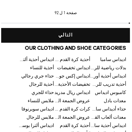
صفحة
1 ل 92
التالي
OUR CLOTHING AND SHOE CATEGORIES
اديداس سامبا
أحذية كرة القدم للرجال
اديداس أحذية ألترا بوست للرجال
بدلات رياضية للرجال
اديداس تخفيضات
أحذية للنساء
اديداس أحذية أورجينالز
اديداس إكس جود بيلينغهام
حذاء جري رجالي
أحذية تدريب للرجال
تخفيضات الأحذية للرجال
أحذية للرجال
كامبوس اديداس
اديداس ريال مدريد
حذاء للجري
معدات بادل
عروض الجمعة البيضاء للرجال
ملابس للنساء
حذاء أديداس سامبا للأطفال
كرات كرة القدم للرجال
اديداس سوبرنوفا
معدات ألعاب القوى
عروض الجمعة البيضاء للسيدات
ملابس للرجال
اديداس أحذية سامبا للنساء
أحذية كرة القدم
اديداس ألترا بوست