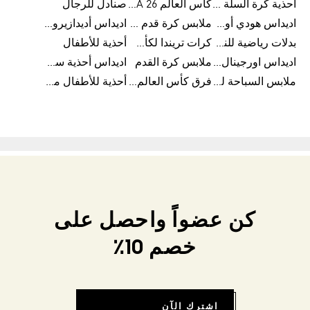
أحذية كرة السلة للرجال
كأس العالم FIFA 26™
صنادل للرجال
اديداس هودي أورجينال للنساء
ملابس كرة قدم للاطفال
اديداس أديدازيرو معدات الجري
بدلات رياضية للنساء
كرات تريندا لكأس العالم FIFA 26™
أحذية للأطفال
اديداس اورجينال ملابس
ملابس كرة القدم
اديداس أحذية سوبرنوفا للرجال
ملابس السباحة للرجال
فرق كأس العالم FIFA 26™
أحذية للأطفال من 8 إلى 16 سنة
كن عضواً واحصل على
خصم 10٪
اشترك الآن