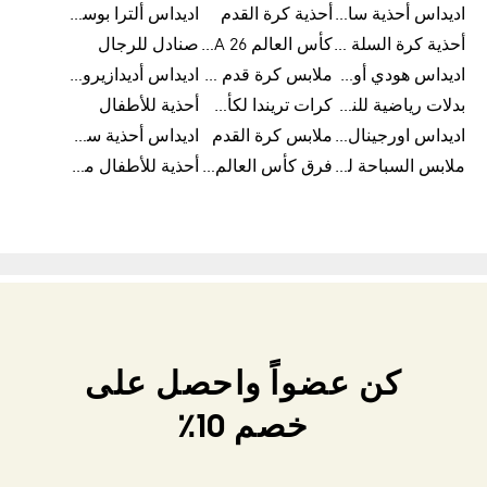
اديداس أحذية سامبا للنساء
أحذية كرة القدم
اديداس ألترا بوست
أحذية كرة السلة للرجال
كأس العالم FIFA 26™
صنادل للرجال
اديداس هودي أورجينال للنساء
ملابس كرة قدم للاطفال
اديداس أديدازيرو معدات الجري
بدلات رياضية للنساء
كرات تريندا لكأس العالم FIFA 26™
أحذية للأطفال
اديداس اورجينال ملابس
ملابس كرة القدم
اديداس أحذية سوبرنوفا للرجال
ملابس السباحة للرجال
فرق كأس العالم FIFA 26™
أحذية للأطفال من 8 إلى 16 سنة
كن عضواً واحصل على
خصم 10٪