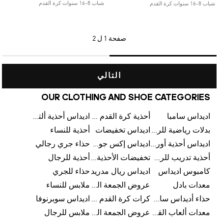
شباب 8-16 سنوات كرة القدم
شباب 8-16 سنوات كرة القدم
صفحة
1 ل 2
التالي
OUR CLOTHING AND SHOE CATEGORIES
اديداس سامبا
أحذية كرة القدم للرجال
اديداس أحذية ألترا بوست للرجال
بدلات رياضية للرجال
اديداس تخفيضات
أحذية للنساء
اديداس أحذية أورجينالز
اديداس إكس جود بيلينغهام
حذاء جري رجالي
أحذية تدريب للرجال
تخفيضات الأحذية للرجال
أحذية للرجال
كامبوس اديداس
اديداس ريال مدريد
حذاء للجري
معدات بادل
عروض الجمعة البيضاء للرجال
ملابس للنساء
حذاء أديداس سامبا للأطفال
كرات كرة القدم للرجال
اديداس سوبرنوفا
معدات ألعاب القوى
عروض الجمعة البيضاء للسيدات
ملابس للرجال