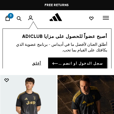
ا
Pause
FREE RETURNS
promotion
rotation
0
تشكيلات
ألبسة رياضية
قمصان يوفنتوس لكرة القدم
أصبح عضواً للحصول على مزايا ADICLUB
قمصان يوفنتوس
أطلق العنان لأفضل ما في أديداس - برنامج عضوية الذي
(78)
يكافئك على القيام بما تحب.
فلتر و صنف
صور كبيرة
سجل الدخول أو انضم الآن
أغلق