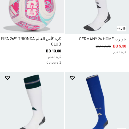
-45%
كرة كأس العالم FIFA 26™ TRIONDA
جوارب GERMANY 26 HOME
CLUB
Price Reduced Fr
To
BD 10.75
BD 5.38
BD 13.00
كرة القدم
كرة القدم
2 Colours