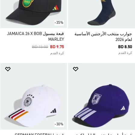
-35%
قبعة بيسبول JAMAICA 26 X BOB
جوارب منتخب الأرجنتين الأساسية
MARLEY
لعام 2026
Price Reduced From
To
BD 15.00
BD 9.75
BD 8.50
كرة القدم
كرة القدم
-30%