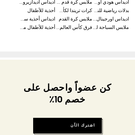
اديداس هودي أورجينال للنساء
ملابس كرة قدم للاطفال
اديداس أديدازيرو معدات الجري
بدلات رياضية للنساء
كرات تريندا لكأس العالم FIFA 26™
أحذية للأطفال
اديداس اورجينال ملابس
ملابس كرة القدم
اديداس أحذية سوبرنوفا للرجال
ملابس السباحة للرجال
فرق كأس العالم FIFA 26™
أحذية للأطفال من 8 إلى 16 سنة
كن عضواً واحصل على
خصم 10٪
اشترك الآن