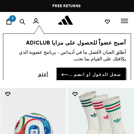
ا
Pause
FREE RETURNS
promotion
rotation
0
Accessories
null
world-cup
أصبح عضواً للحصول على مزايا ADICLUB
ACCESSORIES
أطلق العنان لأفضل ما في أديداس - برنامج عضوية الذي
(48)
يكافئك على القيام بما تحب.
فلتر و صنف
صور كبيرة
سجل الدخول أو انضم الآن
أغلق