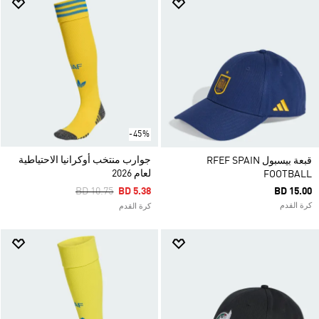
-45%
جوارب منتخب أوكرانيا الاحتياطية
قبعة بيسبول RFEF SPAIN
لعام 2026
FOOTBALL
Price Reduced From
To
BD 10.75
BD 5.38
BD 15.00
كرة القدم
كرة القدم