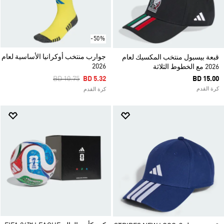
-50%
جوارب منتخب أوكرانيا الأساسية لعام
قبعة بيسبول منتخب المكسيك لعام
2026
2026 مع الخطوط الثلاثة
Price Reduced From
To
BD 10.75
BD 5.32
BD 15.00
كرة القدم
كرة القدم