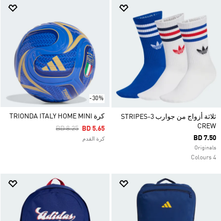
-30%
كرة TRIONDA ITALY HOME MINI
ثلاثة أزواج من جوارب 3-STRIPES
CREW
Price Reduced From
To
BD 8.25
BD 5.65
BD 7.50
كرة القدم
Originals
4 Colours