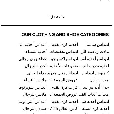
صفحة
1 ل 1
OUR CLOTHING AND SHOE CATEGORIES
اديداس سامبا
أحذية كرة القدم للرجال
اديداس أحذية ألترا بوست للرجال
بدلات رياضية للرجال
اديداس تخفيضات
أحذية للنساء
اديداس أحذية أورجينالز
اديداس إكس جود بيلينغهام
حذاء جري رجالي
أحذية تدريب للرجال
تخفيضات الأحذية للرجال
أحذية للرجال
كامبوس اديداس
اديداس ريال مدريد
حذاء للجري
معدات بادل
عروض الجمعة البيضاء للرجال
ملابس للنساء
حذاء أديداس سامبا للأطفال
كرات كرة القدم للرجال
اديداس سوبرنوفا
معدات ألعاب القوى
عروض الجمعة البيضاء للسيدات
ملابس للرجال
اديداس أحذية سامبا للنساء
أحذية كرة القدم
اديداس ألترا بوست
أحذية كرة السلة للرجال
كأس العالم FIFA 26™
صنادل للرجال