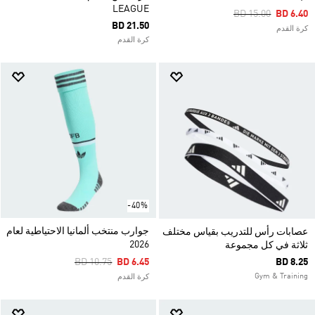
LEAGUE
Price Reduced Fr
To
BD 15.00
BD 6.40
BD 21.50
كرة القدم
كرة القدم
-40%
جوارب منتخب ألمانيا الاحتياطية لعام
عصابات رأس للتدريب بقياس مختلف
2026
ثلاثة في كل مجموعة
Price Reduced From
To
BD 10.75
BD 6.45
BD 8.25
Gym & Training
كرة القدم