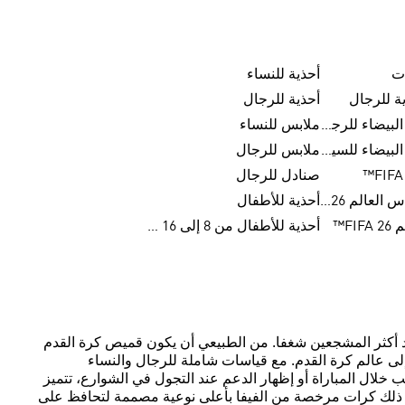
ت
أحذية للنساء
ة للرجال
أحذية للرجال
عروض الجمعة البيضاء للرجال
ملابس للنساء
عروض الجمعة البيضاء للسيدات
ملابس للرجال
صنادل للرجال
كرات تريندا لكأس العالم FIFA 26™
أحذية للأطفال
FI™
أحذية للأطفال من 8 إلى 16 سنة
أحد أكثر المشجعين شغفا. من الطبيعي أن يكون قميص كرة القدم
إلى عالم كرة القدم. مع قياسات شاملة للرجال والنساء
لال المباراة أو إظهار الدعم عند التجول في الشوارع، تتميز
في ذلك كرات مرخصة من الفيفا بأعلى نوعية مصممة لتحافظ على