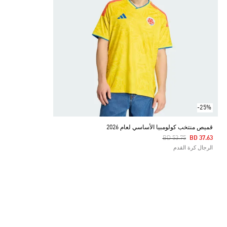
-25%
قميص منتخب كولومبيا الأساسي لعام 2026
Price Reduced From
To
BD 53.75
BD 37.63
الرجال كرة القدم