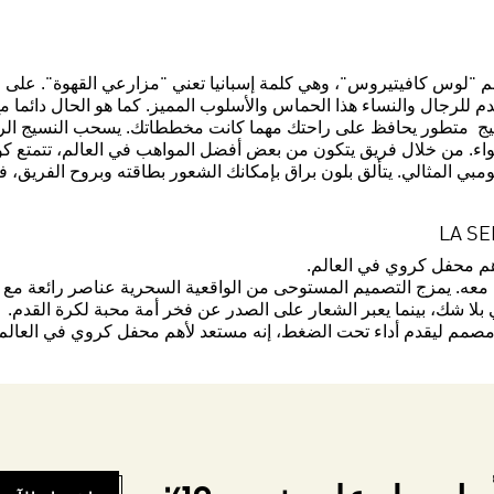
اسم "لوس كافيتيروس"، وهي كلمة إسبانيا تعني "مزارعي القهوة". عل
دم للرجال والنساء هذا الحماس والأسلوب المميز. كما هو الحال دائما م
نسيج متطور يحافظ على راحتك مهما كانت مخططاتك. يسحب النسيج الري
للهواء. من خلال فريق يتكون من بعض أفضل المواهب في العالم، تتمت
مبي المثالي. يتألق بلون براق بإمكانك الشعور بطاقته وبروح الفريق، 
 حاملا سحر كولومبيا معه. يمزج التصميم المستوحى من الواقعية السحرية عناصر رائ
 شك، بينما يعبر الشعار على الصدر عن فخر أمة محبة لكرة القدم.
ق ومصمم ليقدم أداء تحت الضغط، إنه مستعد لأهم محفل كروي في العالم