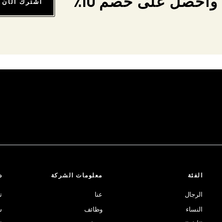
واحصل على خصم 10٪
اشترك الآن
الفئة
معلومات الشركة
د
الرجال
عنا
ت
النساء
وظائف
ش