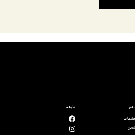
عم
تابعنا
عليمات
حن