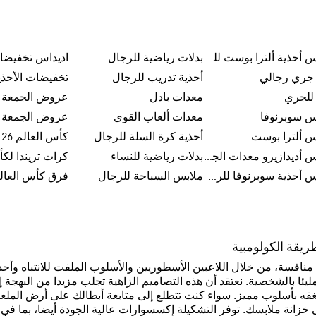
اديداس أحذية ألترا بوست للرجال
بدلات رياضية للرجال
اديداس تخفيضا
 جري رجالي
أحذية تدريب للرجال
تخفيضات الأحذي
للجري
معدات بادل
س سوبرنوفا
معدات ألعاب القوى
س ألترا بوست
أحذية كرة السلة للرجال
كأس العالم FIFA 26™
اديداس أديدازيرو معدات الجري
بدلات رياضية للنساء
اديداس أحذية سوبرنوفا للرجال
ملابس السباحة للرجال
فرق كأس العالم FA 26
ريقة الكولومبية
ل منافسة، من خلال اللاعبين الأسطوريين والأسلوب الملفت للانتباه و
ليئا بالشخصية. نعتقد أن هذه التصاميم الزاهية تجلب مزيدا من البهجة 
 بأسلوب مميز. سواء كنت تتطلع إلى متابعة أبطالك على أرض الملعب خ
خزانة ملابسك. توفر التشكيلة إكسسوارات عالية الجودة أيضا، بما 