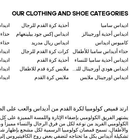
OUR CLOTHING AND SHOE CATEGORIES
اديداس سامبا
أحذية كرة القدم للرجال
اديداس أحذية أورجينالز
اديداس إكس جود بيلينغهام
حذاء
كامبوس اديداس
اديداس ريال مدريد
حذاء 
حذاء أديداس سامبا للأطفال
كرات كرة القدم للرجال
اديدا
اديداس أحذية سامبا للنساء
أحذية كرة القدم
اديدا
اديداس هودي أورجينال للنساء
ملابس كرة قدم للاطفال
اديداس اورجينال ملابس
ملابس كرة القدم
ارتد قميص كولومبيا لكرة القدم من أديداس والعب على الط
يشتهر الفريق الكولومبي بإضفاء الإثارة واللمسة المميزة على ك
الكولومبي الفريد من نوعه لكل من فرق الرجال والنساء مميزاً وم
والأطفال، تسمح قمصان كولومبيا الرسمية لكل مشجع بإظهار شغفه
تشكيلة أديداس بكل ما تحتاجه لتضفي بعض روح الكافيتيروس إلى 