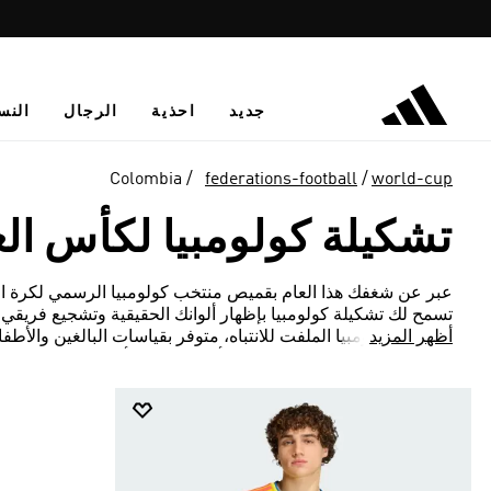
جديد
احذية
الرجال
النس
Colombia
federations-football
world-cup
تشكيلة كولومبيا لكأس العالم FIFA
عبر عن شغفك هذا العام بقميص منتخب كولومبيا الرسمي لكرة الق
تسمح لك تشكيلة كولومبيا بإظهار ألوانك الحقيقية وتشجيع فريق
أظهر المزيد
لمنتخب كولومبيا الملفت للانتباه، متوفر بقياسات البالغين والأ
ومظهرك المميز سواء كنت على أرض الملعب أو تستمتع بالاحتفا
مع أجزاء شبكية بمسامات تهوية مبتكرة وشعار الفريق المحاك وا
يظهره لاعبو Los Cafeteros خلال اللعب، حيث 
احصل عليه لك أو كهدية مثالية لعشاق كولومبيا.