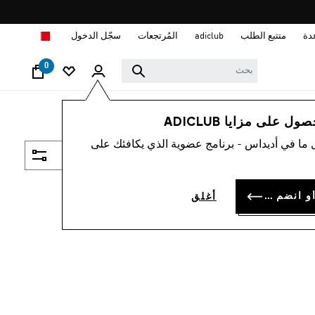
ا
دة
متتبع الطلب
adiclub
المُرتجعات
سجّل الدخول
0
 على مزايا ADICLUB
 ما في أديداس - برنامج عضوية الذي يكافئك على
فلتر و صنف
سجل الدخول أو انضم الآن
أغلق