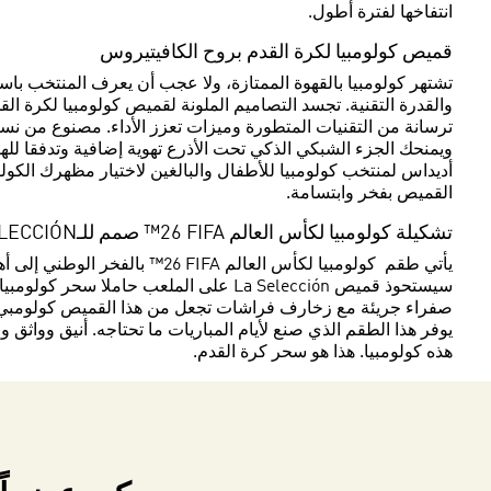
انتفاخها لفترة أطول.
قميص كولومبيا لكرة القدم بروح الكافيتيروس
تشتهر كولومبيا بالقهوة الممتازة، ولا عجب أن يعرف المنتخب ب
والقدرة التقنية. تجسد التصاميم الملونة لقميص كولومبيا لكرة الق
ترسانة من التقنيات المتطورة وميزات تعزز الأداء. مصنوع من 
ويمنحك الجزء الشبكي الذكي تحت الأذرع تهوية إضافية وتدفقا 
أديداس لمنتخب كولومبيا للأطفال والبالغين لاختيار مظهرك الكولو
القميص بفخر وابتسامة.
تشكيلة كولومبيا لكأس العالم FIFA ‏26™ صمم للـLA SELECCIÓN
يأتي طقم كولومبيا لكأس العالم FIFA ‏26™ بالفخر الوطني إلى أهم محفل كروي في العالم.
سيستحوذ قميص La Selección على الملعب
صفراء جريئة مع زخارف فراشات تجعل من هذا القميص كولومبي بلا
يوفر هذا الطقم الذي صنع لأيام المباريات ما تحتاجه. أنيق وواث
هذه كولومبيا. هذا هو سحر كرة القدم.