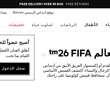
Pause
FREE DELIVERY OVER 55 BHD
FREE RETURNS
promotion
موقع أديداس الرسمي Bahrain
مساع
rotation
اء
الأطفال
الرياضات
اسلوب حياة
تخفيضات
أصبح عضواً للحصول
أطلق العنان لأفضل
 ‏26™
(1)
القيام بما تحب.
دم أو إكسسوار الفريق الأنيق من أديداس.
ي الرجال والنساء. اكتشف القميص الأساسي
طفال. سيحافظ قميص كولومبيا على راحتك
ل بعد انتصار صعب، حيث صنع بنسيج فاخر منعش
لأنيق. صمم بالشغف والأسلوب المميز الذي
تضمن قمصان وإكسسوارات المنتخب الكولومبي إشعال حماسك.