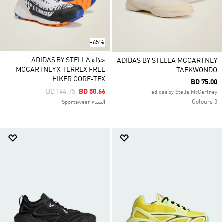
-65%
حذاء ADIDAS BY STELLA
ADIDAS BY STELLA MCCARTNEY
MCCARTNEY X TERREX FREE
TAEKWONDO
HIKER GORE-TEX
BD 75.00
Price Reduced From
To
BD 144.75
BD 50.66
adidas by Stella McCartney
3 Colours
النساء Sportswear