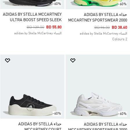
-60%
-60%
ADIDAS BY STELLA MCCARTNEY
حذاء ADIDAS BY STELLA
ULTRA BOOST SPEED SLEEK
MCCARTNEY SPORTSWEAR 2000
Price Reduced From
To
BD 139.50
BD 55.80
Price Reduced Fro
To
BD 96.50
BD 38.60
النساء adidas by Stella McCartney
النساء adidas by Stella McCartney
2 Colours
-60%
-60%
حذاء ADIDAS BY STELLA
حذاء ADIDAS BY STELLA
MCCARTNEY COURT