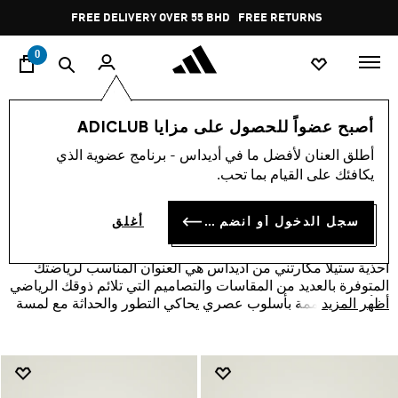
ا
Pause
FREE DELIVERY OVER 55 BHD
FREE RETURNS
promotion
rotation
0
اسلوب حياة
العلامات التجارية
أصبح عضواً للحصول على مزايا ADICLUB
أديداس من Stella McCartney
أحذية
أطلق العنان لأفضل ما في أديداس - برنامج عضوية الذي
أحذية ستيلا مكارتني
يكافئك على القيام بما تحب.
(13)
فلتر و صنف
صور كبيرة
سجل الدخول أو انضم الآن
أغلق
أحذية ستيلا مكارتني من أديداس هي العنوان المناسب لرياضتك
المتوفرة بالعديد من المقاسات والتصاميم التي تلائم ذوقك الرياضي
أظهر المزيد
والأحذية مُصممة بأسلوب عصري يحاكي التطور والحداثة مع لمسة
راقية من أديداس.