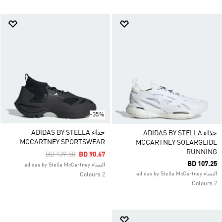
-35%
حذاء ADIDAS BY STELLA
حذاء ADIDAS BY STELLA
MCCARTNEY SPORTSWEAR
MCCARTNEY SOLARGLIDE
RUNNING
Price Reduced From
To
BD 139.50
BD 90.67
BD 107.25
النساء adidas by Stella McCartney
النساء adidas by Stella McCartney
2 Colours
2 Colours