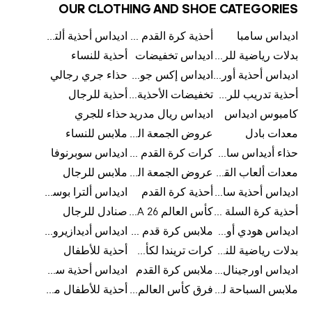
OUR CLOTHING AND SHOE CATEGORIES
اديداس سامبا
أحذية كرة القدم للرجال
اديداس أحذية ألترا بوست للرجال
بدلات رياضية للرجال
اديداس تخفيضات
أحذية للنساء
اديداس أحذية أورجينالز
اديداس إكس جود بيلينغهام
حذاء جري رجالي
أحذية تدريب للرجال
تخفيضات الأحذية للرجال
أحذية للرجال
كامبوس اديداس
اديداس ريال مدريد
حذاء للجري
معدات بادل
عروض الجمعة البيضاء للرجال
ملابس للنساء
حذاء أديداس سامبا للأطفال
كرات كرة القدم للرجال
اديداس سوبرنوفا
معدات ألعاب القوى
عروض الجمعة البيضاء للسيدات
ملابس للرجال
اديداس أحذية سامبا للنساء
أحذية كرة القدم
اديداس ألترا بوست
أحذية كرة السلة للرجال
كأس العالم FIFA 26™
صنادل للرجال
اديداس هودي أورجينال للنساء
ملابس كرة قدم للاطفال
اديداس أديدازيرو معدات الجري
بدلات رياضية للنساء
كرات تريندا لكأس العالم FIFA 26™
أحذية للأطفال
اديداس اورجينال ملابس
ملابس كرة القدم
اديداس أحذية سوبرنوفا للرجال
ملابس السباحة للرجال
فرق كأس العالم FIFA 26™
أحذية للأطفال من 8 إلى 16 سنة