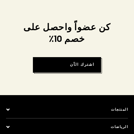
كن عضواً واحصل على
خصم 10٪
اشترك الآن
المنتجات
الرياضات