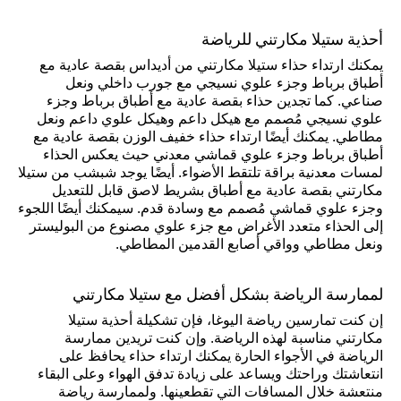
أحذية ستيلا مكارتني للرياضة
يمكنك ارتداء حذاء ستيلا مكارتني من أديداس بقصة عادية مع
أطباق برباط وجزء علوي نسيجي مع جورب داخلي ونعل
صناعي. كما تجدين حذاء بقصة عادية مع أطباق برباط وجزء
علوي نسيجي مُصمم مع هيكل داعم وهيكل علوي داعم ونعل
مطاطي. يمكنك أيضًا ارتداء حذاء خفيف الوزن بقصة عادية مع
أطباق برباط وجزء علوي قماشي معدني حيث يعكس الحذاء
لمسات معدنية براقة تلتقط الأضواء. أيضًا يوجد شبشب من ستيلا
مكارتني بقصة عادية مع أطباق بشريط لاصق قابل للتعديل
وجزء علوي قماشي مُصمم مع وسادة قدم. سيمكنك أيضًا اللجوء
إلى الحذاء متعدد الأغراض مع جزء علوي مصنوع من البوليستر
ونعل مطاطي وواقي أصابع القدمين المطاطي.
لممارسة الرياضة بشكل أفضل مع ستيلا مكارتني
إن كنت تمارسين رياضة اليوغا، فإن تشكيلة أحذية ستيلا
مكارتني مناسبة لهذه الرياضة. وإن كنت تريدين ممارسة
الرياضة في الأجواء الحارة يمكنك ارتداء حذاء يحافظ على
انتعاشتك وراحتك ويساعد على زيادة تدفق الهواء وعلى البقاء
منتعشة خلال المسافات التي تقطعينها. ولممارسة رياضة