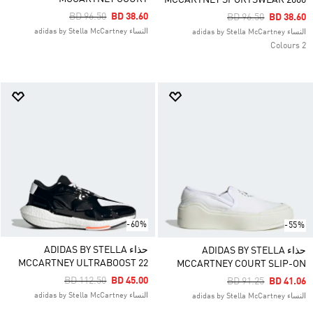
MCCARTNEY SPORTSWEAR 2000
Price Reduced From
To
BD 96.50
BD 38.60
Price Reduced Fro
To
BD 96.50
BD 38.60
النساء adidas by Stella McCartney
النساء adidas by Stella McCartney
2 Colours
-60%
-55%
حذاء ADIDAS BY STELLA
حذاء ADIDAS BY STELLA
MCCARTNEY ULTRABOOST 22
MCCARTNEY COURT SLIP-ON
Price Reduced From
To
BD 112.50
BD 45.00
Price Reduced Fro
To
BD 91.25
BD 41.06
النساء adidas by Stella McCartney
النساء adidas by Stella McCartney