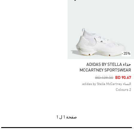
-35%
حذاء ADIDAS BY STELLA
MCCARTNEY SPORTSWEAR
Price Reduced From
To
BD 139.50
BD 90.67
النساء adidas by Stella McCartney
2 Colours
صفحة
1 ل 1