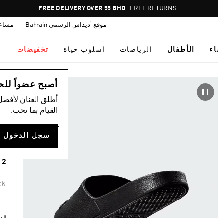
Pause
FREE DELIVERY OVER 55 BHD
FREE RETURNS
promotion
موقع أديداس الرسمي Bahrain
مساع
rotation
اء
الأطفال
الرياضات
اسلوب حياة
تخفيضات
اس
أصبح عضواً للحصول
أطلق العنان لأفضل
القيام بما تحب.
A
00
2 ألوان متوفرة
ck