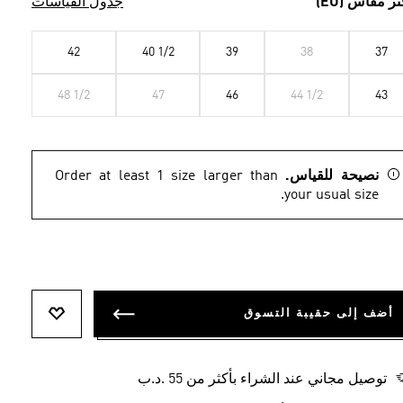
تر مقاس (EU)
جدول القياسات
42
40 1/2
39
38
37
48 1/2
47
46
44 1/2
43
نصيحة للقياس.
Order at least 1 size larger than
your usual size.
أضف إلى حقيبة التسوق
أضف إلى ل
توصيل مجاني عند الشراء بأكثر من 55 .د.ب‎