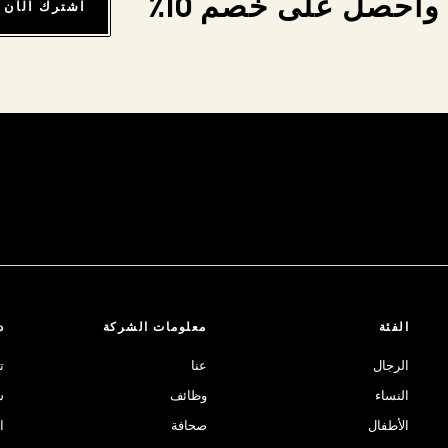
واحصل على خصم 10٪
اشترك الآن
الفئة
معلومات الشركة
د
الرجال
عنا
ت
النساء
وظائف
ش
الأطفال
صحافة
ا