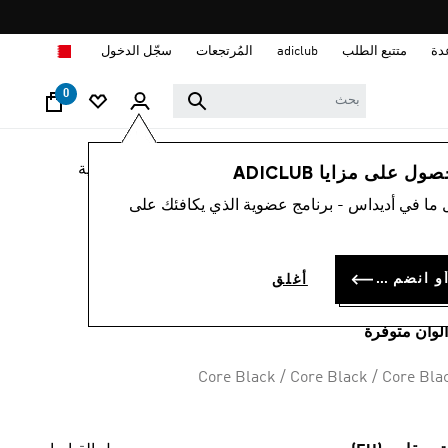
ا
دة
متتبع الطلب
adiclub
المُرتجعات
سجّل الدخول
0
لوب حياة
العلامات التجارية
الألبسة الرياضية
أحذية
 على مزايا ADICLUB
 ما في أديداس - برنامج عضوية الذي يكافئك على
شبشب ADILETTE
AQU
سجل الدخول أو انضم الآن
أغلق
BD 13.
Core Black / Core Black / Core Bla