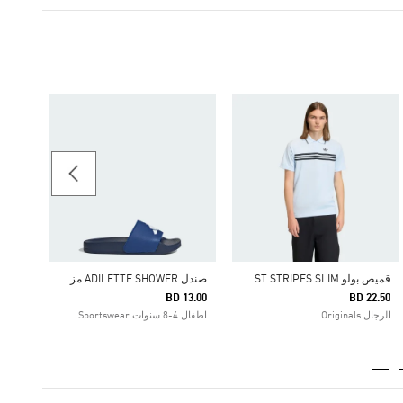
حذاء ADIZERO EVO SL
75.00
الرجال
ق
ميص بولو CHEST STRIPES SLIM
ص
ندل ADILETTE SHOWER مزين بشعار للأطفال
BD 13.00
BD 22.50
الرجال Originals
اطفال 4-8 سنوات Sportswear