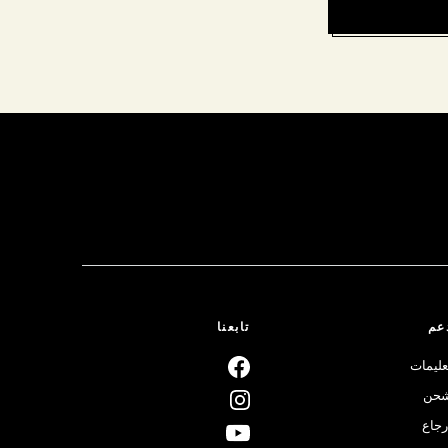
عم
تابعنا
عليمات
حن
رجاع