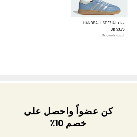
حذاء HANDBALL SPEZIAL
BD 53.75
النساء Originals
كن عضواً واحصل على
خصم 10٪