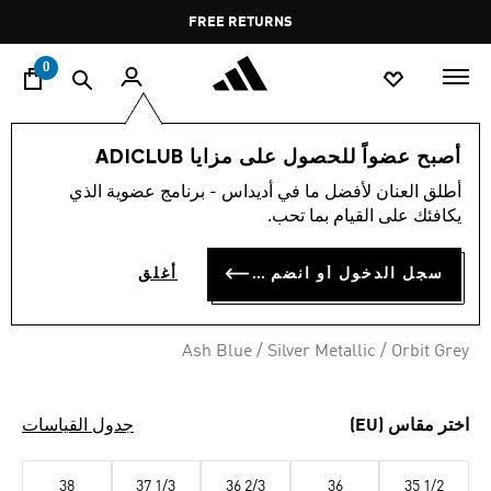
ا
Pause
FREE RETURNS
promotion
rotation
0
النساء
أحذية
أصبح عضواً للحصول على مزايا ADICLUB
أطلق العنان لأفضل ما في أديداس - برنامج عضوية الذي
حذاء HANDBALL SPEZIAL
يكافئك على القيام بما تحب.
BD 53.75
سجل الدخول أو انضم الآن
أغلق
Ash Blue / Silver Metallic / Orbit Grey
اختر مقاس (EU)
جدول القياسات
38
37 1/3
36 2/3
36
35 1/2