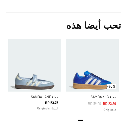
تحب أيضا هذه
ح
Price Reduced From
To
0
s
-60%
حذاء SAMBA XLG
حذاء SAMBA JANE
BD 53.75
Price Reduced From
To
BD 59.00
BD 23.60
النساء Originals
Originals