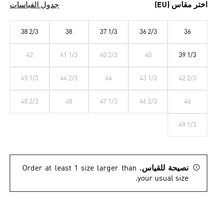
اختر مقاس (EU)
جدول القياسات
38 2/3
38
37 1/3
36 2/3
36
42
41 1/3
40 2/3
40
39 1/3
45 1/3
44 2/3
44
43 1/3
42 2/3
48 2/3
48
47 1/3
46 2/3
46
49 1/3
نصيحة للقياس.
Order at least 1 size larger than
your usual size.