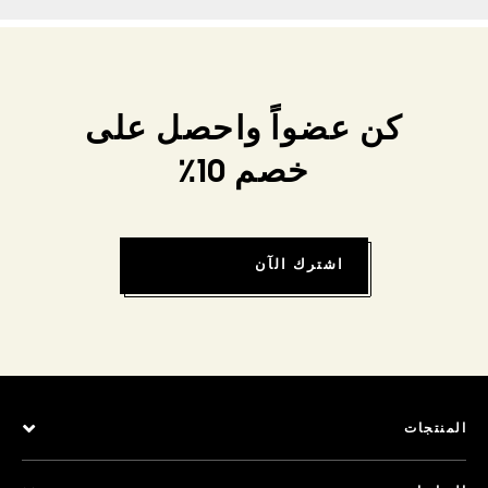
كن عضواً واحصل على
خصم 10٪
اشترك الآن
المنتجات