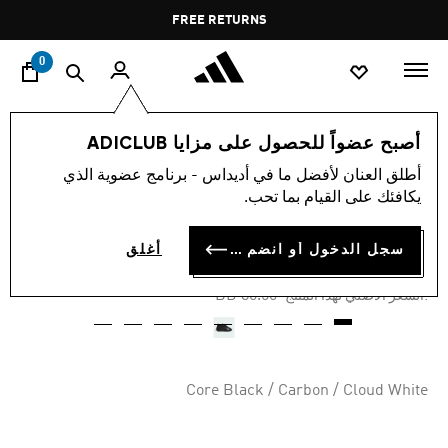
ا
Pause
FREE RETURNS
promotion
rotation
0
اسلوب حياة
العلامات التجارية
أوريجينالز
أحذية
أصبح عضواً للحصول على مزايا ADICLUB
أطلق العنان لأفضل ما في أديداس - برنامج عضوية الذي
-55%
يكافئك على القيام بما تحب.
حذاء CRAZY IIINFINITY
سجل الدخول أو انضم الآن
أغلق
BD 36.22
Price reduced from
to
BD 80.50
:السعر الأصلي لهذا المنتج
Core Black / Carbon / Cloud White