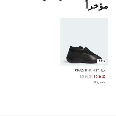
مؤخراً
-55%
حذاء CRAZY IIINFINITY
Price Reduced From
To
BD 80.50
BD 36.22
Originals