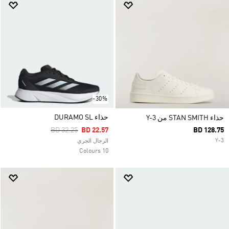
-30%
حذاء DURAMO SL
حذاء STAN SMITH من Y-3
Price Reduced From
To
BD 32.25
BD 22.57
BD 128.75
Y-3
الرجال الجري
10 Colours