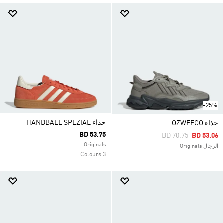
-25%
حذاء HANDBALL SPEZIAL
حذاء OZWEEGO
BD 53.75
Price Reduced Fro
To
BD 70.75
BD 53.06
Originals
الرجال Originals
3 Colours