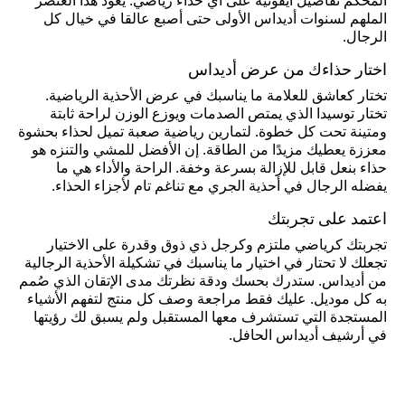
المحكم تفاصيل أيقونية على أي حذاء رياضي. يعود هذا العنصر
الملهم لسنوات أديداس الأولى حتى أصبع عالقا في خيال كل
الرجال.
اختار حذاءك من عرض أديداس
تختار كعاشق للعلامة ما يناسبك في عرض الأحذية الرياضية.
تختار توسيدا الذي يمتص الصدمات ويوزع الوزن لراحة ثابتة
ومتينة تحت كل خطوة. لتمارين رياضية صعبة تميل لحذاء بحشوة
معززة يعطيك مزيدًا من الطاقة. إن الأفضل للمشي والتنزه هو
حذاء بنعل قابل للإزالة بسرعة وخفة. الراحة والأداء هي ما
يفضله الرجال في أحذية الجري مع تناغم تام لأجزاء الحذاء.
اعتمد على تجربتك
تجربتك كرياضي ملتزم وكرجل ذي ذوق وقدرة على الاختيار
تجعلك لا تحتار في اختيار ما يناسبك في تشكيلة الأحذية الرجالية
من أديداس. ستدرك بحسك ودقة نظرتك مدى الإتقان الذي صُمم
به كل موديل. عليك فقط مراجعة وصف كل منتج لتفهم الأشياء
المستجدة التي تستشرف معها المستقبل ولم يسبق لك رؤيتها
في أرشيف أديداس الحافل.