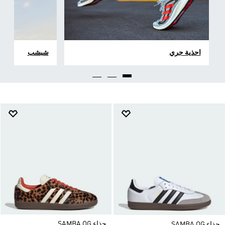
احذية جري
شبشب
حذاء SAMBA OG
حذاء SAMBA OG