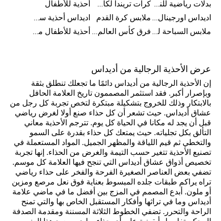
بدلات رياضية للنساء
كرات تريندا لكأس العالم FIFA 26™
أحذية للأطفال
اديداس اورجينال ملابس
ملابس كرة القدم
اديداس أحذية سوبرنوفا للرجال
ملابس السباحة للرجال
فرق كأس العالم FIFA 26™
أحذية للأطفال من 8 إلى 16 سنة
عرض الأحذية الرجالية من أديداس
إن الأحذية الرجالية من أديداس دائمًا ما تجعلك تنطلق بثقة
وبإصرار أكبر. فقد استثمر المصممون تاريخ العلامة الحافل
بالابتكار وذلك للخروج بتشكيلة مبتكرة لتخص تجربة كل رجل من
عشاق أديداس. حيث تشعر أن كل حذاء صنع أولا لغرض رياضي
قبل أن يجد له مكانا في الحياة كل يوم. تترجم الأحذية معاني
التألق بكل تجلياته. حيث يمتعك كل حذاء بقدرة على السمو
والتخطي ثم قيم اللياقة والمظهر الجميل. المواد المستعملة في
تصنيع الأحذية تتغير حسب التيمة والغرض من الحذاء. إنها تجربة
تخصيص أذواق عشاق أديداس التي تنجح فيها العلامة كل موسم.
تضفي بعض العناصر الصغيرة الفرحة والفخر على حذاء رياضي
تراه يراكم طبقات جلده المبسوط بعناية فوق نعل مرصع ومزين
أو ملون. أبدع المصمم في المزج بين أفضل ما في ماضي علامة
أديداس وما في تراثها وأفكار المستقبل الخاص بها والتي تمنح
الراحة والتحرر. تضفي الخطوط الثلاثة المسننة ومقدمة الصدفة