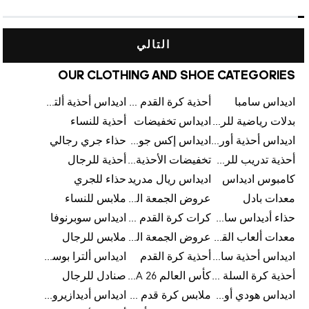
التالي
OUR CLOTHING AND SHOE CATEGORIES
اديداس سامبا
أحذية كرة القدم للرجال
اديداس أحذية ألترا بوست للرجال
بدلات رياضية للرجال
اديداس تخفيضات
أحذية للنساء
اديداس أحذية أورجينالز
اديداس إكس جود بيلينغهام
حذاء جري رجالي
أحذية تدريب للرجال
تخفيضات الأحذية للرجال
أحذية للرجال
كامبوس اديداس
اديداس ريال مدريد
حذاء للجري
معدات بادل
عروض الجمعة البيضاء للرجال
ملابس للنساء
حذاء أديداس سامبا للأطفال
كرات كرة القدم للرجال
اديداس سوبرنوفا
معدات ألعاب القوى
عروض الجمعة البيضاء للسيدات
ملابس للرجال
اديداس أحذية سامبا للنساء
أحذية كرة القدم
اديداس ألترا بوست
أحذية كرة السلة للرجال
كأس العالم FIFA 26™
صنادل للرجال
اديداس هودي أورجينال للنساء
ملابس كرة قدم للاطفال
اديداس أديدازيرو معدات الجري