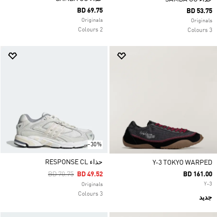
BD 69.75
BD 53.75
Originals
Originals
2 Colours
3 Colours
-30%
حذاء RESPONSE CL
Y-3 TOKYO WARPED
Price Reduced From
To
BD 70.75
BD 49.52
BD 161.00
Y-3
Originals
3 Colours
جديد