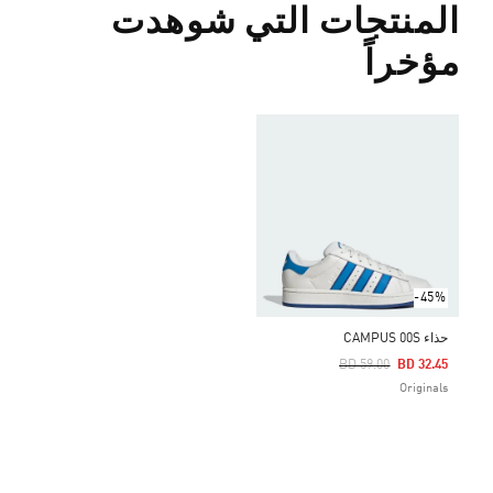
المنتجات التي شوهدت
مؤخراً
-45%
حذاء CAMPUS 00S
Price Reduced From
To
BD 59.00
BD 32.45
Originals