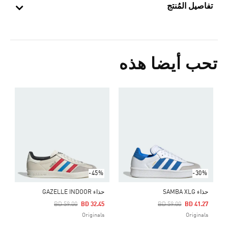
تفاصيل المُنتج
تحب أيضا هذه
ح
Price Reduced From
To
0
s
-45%
-30%
حذاء SAMBA XLG
حذاء GAZELLE INDOOR
Price Reduced From
To
Price Reduced From
To
BD 59.00
BD 32.45
BD 59.00
BD 41.27
Originals
Originals