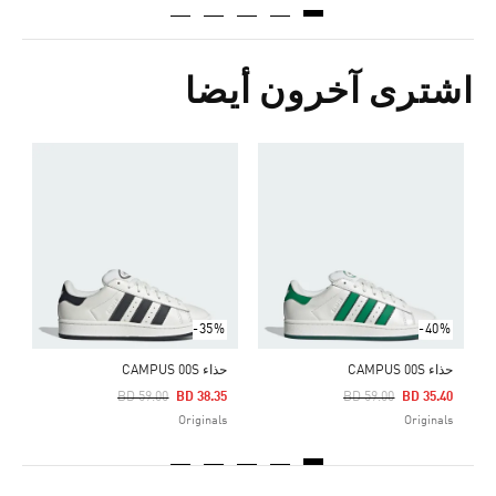
اشترى آخرون أيضا
ح
Price Reduced From
To
5
s
-35%
-40%
حذاء CAMPUS 00S
حذاء CAMPUS 00S
Price Reduced From
To
Price Reduced From
To
BD 59.00
BD 38.35
BD 59.00
BD 35.40
Originals
Originals