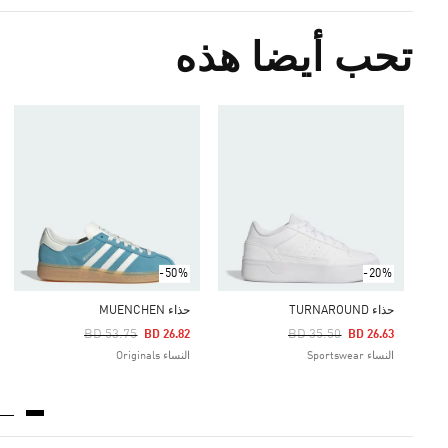
تحب أيضا هذه
-50%
-20%
حذاء TURNAROUND
حذاء MUENCHEN
Price Reduced From
To
Price Reduced From
To
BD 53.75
BD 35.50
BD 26.82
BD 26.63
النساء Sportswear
النساء Originals