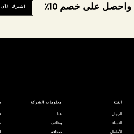
واحصل على خصم 10٪
اشترك الآن
الفئة
معلومات الشركة
د
الرجال
عنا
ت
النساء
وظائف
ش
الأطفال
صحافة
ا