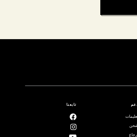
عم
تابعنا
عليمات
حن
رجاع