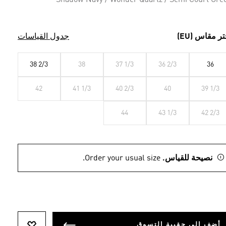
Shadow Navy / Wonder Quartz / Semi Court Gre
تر مقاس (EU)
جدول القياسات
38 2/3
38
37 1/3
36 2/3
36
42
41 1/3
40 2/3
40
39 1/3
44
43 1/3
42 2/3
نصيحة للقياس.
Order your usual size.
أضف إلى حقيبة التسوق