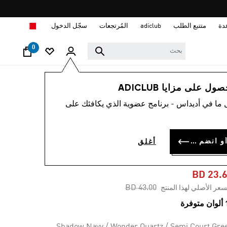
ا
دة
متتبع الطلب
adiclub
المُرتجعات
سجّل الدخول
0
نساء
أحذية
 على مزايا ADICLUB
 ما في أديداس - برنامج عضوية الذي يكافئك على
-45%
حذاء BARREDA
سجل الدخول أو انضم الآن
أغلق
DECOD
BD 23.
Price reduced from
to
BD 43.00
سعر الأصلي لهذا المنتج
وفرة