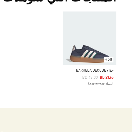
-45%
حذاء BARREDA DECODE
Price Reduced From
To
BD 43.00
BD 23.65
النساء Sportswear