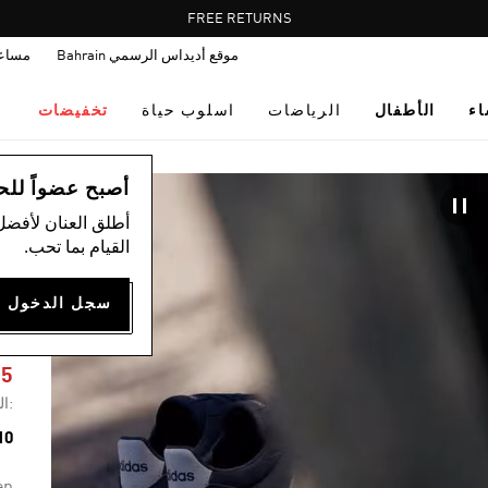
Pause
FREE DELIVERY OVER 55 BHD
FREE RETURNS
promotion
موقع أديداس الرسمي Bahrain
مساع
rotation
اء
الأطفال
الرياضات
اسلوب حياة
تخفيضات
ال
أصبح عضواً للحصول
أطلق العنان لأفضل
القيام بما تحب.
E
65
:ال
10 ألوان مت