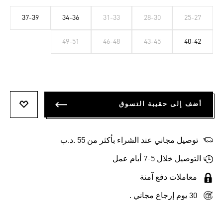
37-39
34-36
31-33
28-30
25-27
49-51
46-48
43-45
40-42
أضف إلى حقيبة التسوق
أضف إلى
توصيل مجاني عند الشراء بأكثر من 55 .د.ب‎
التوصيل خلال 5-7 أيام عمل
معاملات دفع آمنة
30 يوم إرجاع مجاني .