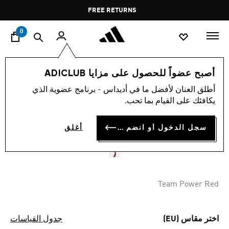
ا
Pause
FREE RETURNS
promotion
rotation
0
الرياضات
كرة القدم
إكسسوارات
أصبح عضواً للحصول على مزايا ADICLUB
أطلق العنان لأفضل ما في أديداس - برنامج عضوية الذي
AL AHLY 25/26 HOME
يكافئك على القيام بما تحب.
SOCKS
سجل الدخول أو انضم الآن
أغلق
BD 9.75
Team Power Red
اختر مقاس (EU)
جدول القياسات