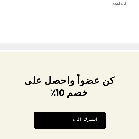
كرة القدم
كن عضواً واحصل على
خصم 10٪
اشترك الآن