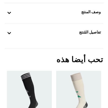
وصف المنتج
تفاصيل المُنتج
تحب أيضا هذه
Price Reduced From
To
0
ك