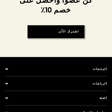
كن عضواً واحصل على
خصم 10٪
اشترك الآن
المنتجات
الرياضات
الفئة