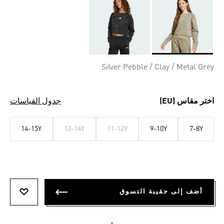
Selected
Silver Pebble / Clay / Metal Grey
اختر مقاس (EU)
جدول القياسات
14-15Y
13-14Y
11-12Y
9-10Y
7-8Y
أضف إلى حقيبة التسوق
أضف إلى