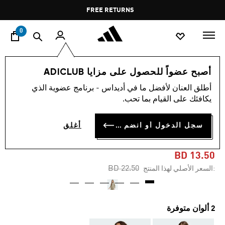
ا
Pause
FREE RETURNS
promotion
rotation
0
الأطفال
الملابس
أصبح عضواً للحصول على مزايا ADICLUB
أطلق العنان لأفضل ما في أديداس - برنامج عضوية الذي
-40%
يكافئك على القيام بما تحب.
كنزة FUTURE ICONS
سجل الدخول أو انضم الآن
أغلق
CROPPED
BD 13.50
Price reduced from
to
BD 22.50
:السعر الأصلي لهذا المنتج
2 ألوان متوفرة