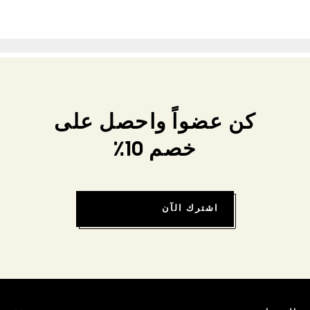
كن عضواً واحصل على
خصم 10٪
اشترك الآن