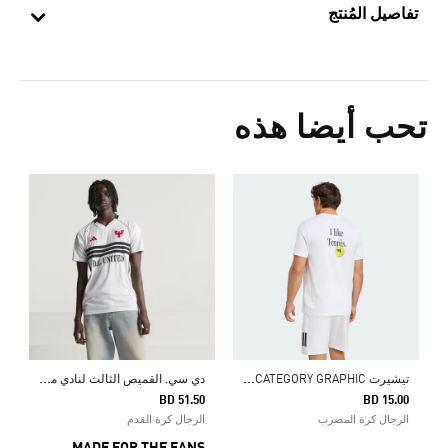
تفاصيل المُنتج
تحب أيضا هذه
0
ش
ت
يشيرت TENNIS CATEGORY GRAPHIC
د
ي سي. القميص الثالث لنادي مانشستر يونايتد 25/26
BD 51.50
BD 15.00
الرجال كرة المضرب
الرجال كرة القدم