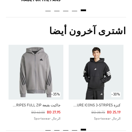
MADE FOR THE FANS
اشترى آخرون أيضا
Price Reduced From
To
3
ا
-35%
-30%
ك
نزة FUTURE ICONS 3-STRIPES
ج
اكيت بقبعة FUTURE ICONS 3-STRIPES FULL ZIP
Price Reduced From
To
Price Reduced From
To
BD 43.00
BD 27.95
BD 38.75
BD 25.19
الرجال Sportswear
الرجال Sportswear