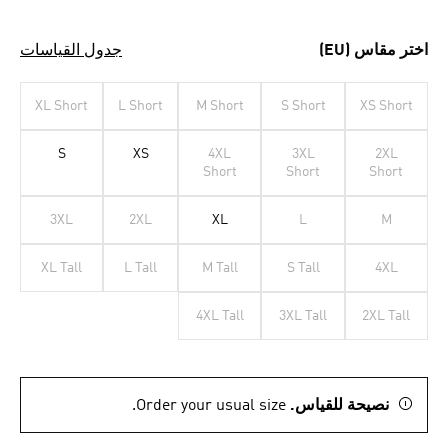
اختر مقاس (EU)
جدول القياسات
XL Short
L Short
M Short
S Short
XS Short
S
XS
4XL
3XL
2XL
Short
Short
Short
3XL
2XL
XL
L
M
XL Tall
L Tall
M Tall
S Tall
4XL
4XL Tall
3XL Tall
2XL Tall
نصيحة للقياس.
Order your usual size.