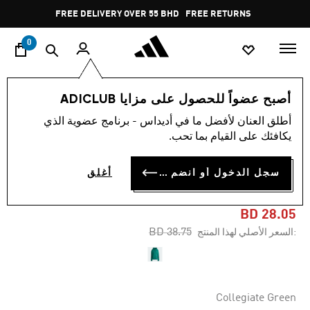
ا
Pause
FREE DELIVERY OVER 55 BHD
FREE RETURNS
promotion
rotation
0
الرجال
ملابس
أصبح عضواً للحصول على مزايا ADICLUB
أطلق العنان لأفضل ما في أديداس - برنامج عضوية الذي
-25%
يكافئك على القيام بما تحب.
كنزة FUTURE ICONS 3-
سجل الدخول أو انضم الآن
أغلق
STRIPES
BD 28.05
Price reduced from
to
BD 38.75
:السعر الأصلي لهذا المنتج
Collegiate Green