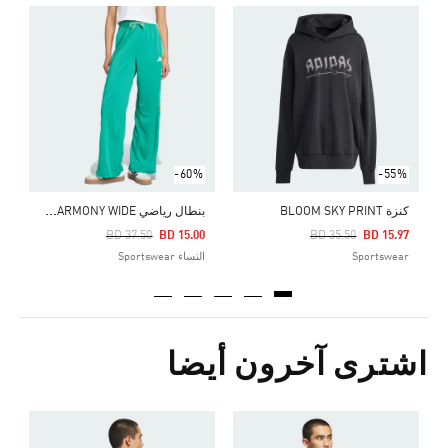
ت
Price Reduced From
To
8
ا
-60%
-55%
ب
نطال رياضي EMERGING HARMONY WIDE
كنزة BLOOM SKY PRINT
Price Reduced From
To
Price Reduced From
To
BD 37.50
BD 15.00
BD 35.50
BD 15.97
Sportswear
النساء Sportswear
اشترى آخرون أيضا