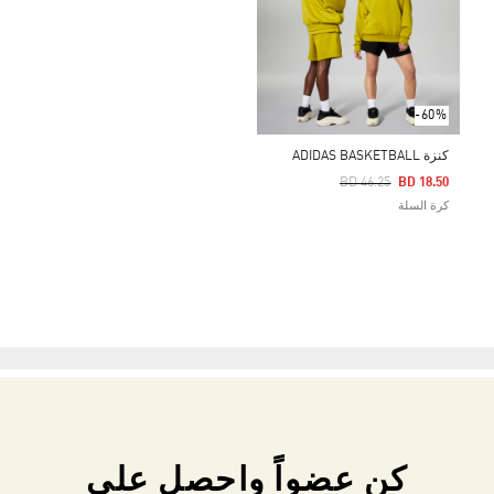
-60%
كنزة ADIDAS BASKETBALL
Price Reduced From
To
BD 46.25
BD 18.50
كرة السلة
كن عضواً واحصل على