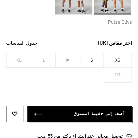
Selected
Pulse Olive
اختر مقاس (UK)
جدول القياسات
XL
L
M
S
XS
2XL
أضف إلى حقيبة التسوق
أضف إلى
توصيل مجاني عند الشراء بأكثر من 55 .د.ب‎