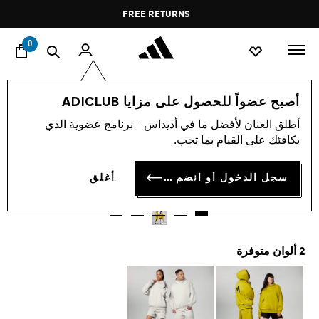
ا
Pause
FREE RETURNS
promotion
rotation
0
أصبح عضواً للحصول على مزايا ADICLUB
-60%
أطلق العنان لأفضل ما في أديداس - برنامج عضوية الذي
يكافئك على القيام بما تحب.
كنزة ADIDAS BASKETBALL
BD 18.50
سجل الدخول أو انضم الآن
أغلق
Price reduced from
to
BD 46.25
:السعر الأصلي لهذا المنتج
2 ألوان متوفرة