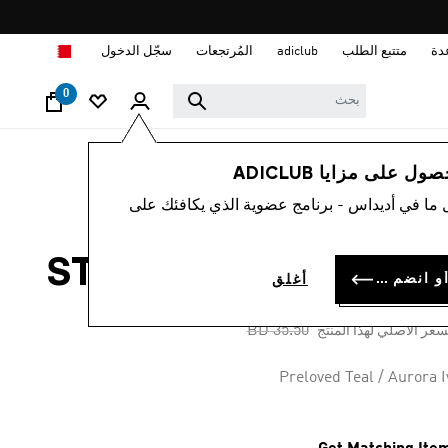
ا
دة
متتبع الطلب
adiclub
المُرتجعات
سجّل الدخول
0
رجال
ملابس
 على مزايا ADICLUB
 ما في أديداس - برنامج عضوية الذي يكافئك على
-45%
ميص رياضي STADIUM
سجل الدخول أو انضم الآن
أغلق
BD 19.
Price reduced from
to
BD 35.50
سعر الأصلي لهذا المنتج
Preloved Teal / Aurora I