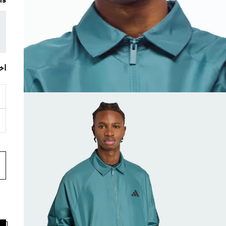
ms
اخ