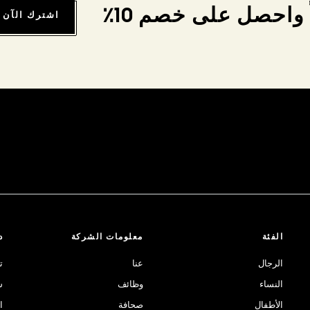
واحصل على خصم 10٪
اشترك الآن
الفئة
معلومات الشركة
د
الرجال
عنا
ت
النساء
وظائف
ش
الأطفال
صحافة
ا