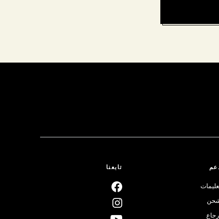
عم
تابعنا
عليمات
حن
رجاع