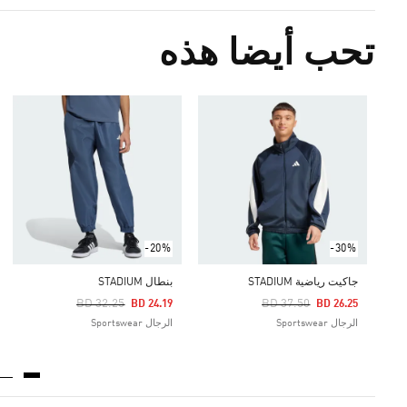
تحب أيضا هذه
-20%
-30%
جاكيت رياضية STADIUM
بنطال STADIUM
Price Reduced From
To
Price
BD 32.25
BD 37.50
BD 24.19
BD 26.25
الرجال Sportswear
الرجال Sportswear