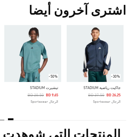
اشترى آخرون أيضا
-50%
-30%
جاكيت رياضية STADIUM
تيشيرت STADIUM
Price Reduced From
To
Price Reduced From
To
BD 20.50
BD 37.50
BD 9.65
BD 26.25
الرجال Sportswear
الرجال Sportswear
المنتجات التي شوهدت م