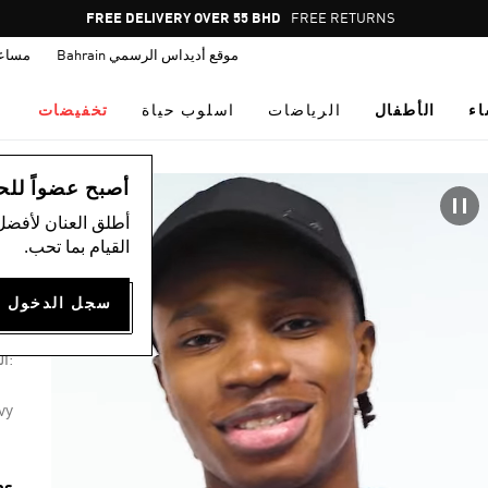
Pause
FREE DELIVERY OVER 55 BHD
FREE RETURNS
promotion
موقع أديداس الرسمي Bahrain
مساع
rotation
اء
الأطفال
الرياضات
اسلوب حياة
تخفيضات
ال
أصبح عضواً للحصول
أطلق العنان لأفضل
القيام بما تحب.
ق
31
:ال
vy