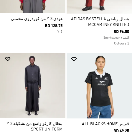
هودي Y-3 من كوردروي مخملي
بنطال رياضي ADIDAS BY STELLA
MCCARTNEY KNITTED
BD 128.75
BD 96.50
Y-3
النساء Sportswear
2 Colours
بنطال كارغو واسع من تشكيلة Y-3
قميص ALL BLACKS HOME
SPORT UNIFORM
BD 49.25