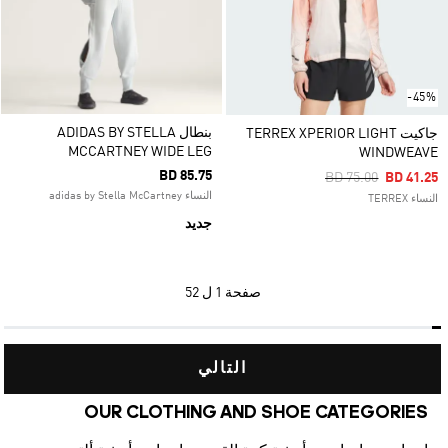
-45%
بنطال ADIDAS BY STELLA
جاكيت TERREX XPERIOR LIGHT
MCCARTNEY WIDE LEG
WINDWEAVE
BD 85.75
Price Reduced Fro
To
BD 75.00
BD 41.25
النساء adidas by Stella McCartney
النساء TERREX
جديد
صفحة
1 ل 52
التالي
OUR CLOTHING AND SHOE CATEGORIES