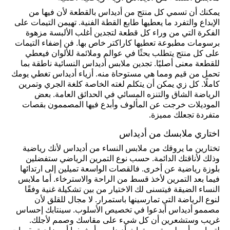
يمكنك أن تسمي كل منتج من أديداس بالقطعة لأن فيها من
الإبداع والتفرد ما يعطيها طابع القطة الفنية. تهيمن التيمات على
الفكرة التي من وراء كل قطعة لتجدين أغلب الألبسة مزهوة
برسومات مطبوعة تعطيها كاراكتر خاص بها. فن إضفاء التيمات
على كل منتج يتطلب بحثًا في عوالم وملائمة للألوان فيعطي
للقطعة معنى أصليًا. تجدين ملابس أديداس النسائية ناطقة بما
تحمل من قيم ومما هي مستوحاة منه. أزياء أديداس تغطي يومك
كاملًا. كل زي يمكن أن يتكلم لغته الخاصة كلغة الجري وتمرين
الرياضة الشاق والتنزه المسائي في الحدائق العامة. بعض
الموديلات خرجت عن المألوف وأبدع فيها المصممون بقصات
متفردة تجعلك مميزة.
اختاري ملابسك من أديداس
تختارين ما يروقك من ملابس النساء من أديداس لأنك رياضية
وذلك لأناقتك الدائمة. حسب نوع التمرين الرياضي ستفضلين
بلوزة رياضية عن أخرى. فالقصات الواسعة تميلين إلى ارتدائها
فيما بعد التمرين لأخذ قسط من الراحة والاسترخاء. أما ملابس
النساء الضيقة فيتسنى لك الاختيار من بين تشكيلة غنية وفقًا
لنوع الرياضة التي تمارسينها باستمرار. لا مجال للقلق لأن
مصممو أديداس أبدعوا في تخصيص الأسلوب. سينتابك إحساس
غريب وستشعرين أن كل شيء على مقاسك وصمم لأجلك.