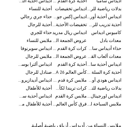
اديداس سامبا
أحذية كرة القدم للرجال
اديداس أحذية ألترا بوست للرجال
بدلات رياضية للرجال
اديداس تخفيضات
أحذية للنساء
اديداس أحذية أورجينالز
اديداس إكس جود بيلينغهام
حذاء جري رجالي
أحذية تدريب للرجال
تخفيضات الأحذية للرجال
أحذية للرجال
كامبوس اديداس
اديداس ريال مدريد
حذاء للجري
معدات بادل
عروض الجمعة البيضاء للرجال
ملابس للنساء
حذاء أديداس سامبا للأطفال
كرات كرة القدم للرجال
اديداس سوبرنوفا
معدات ألعاب القوى
عروض الجمعة البيضاء للسيدات
ملابس للرجال
اديداس أحذية سامبا للنساء
أحذية كرة القدم
اديداس ألترا بوست
أحذية كرة السلة للرجال
كأس العالم FIFA 26™
صنادل للرجال
اديداس هودي أورجينال للنساء
ملابس كرة قدم للاطفال
اديداس أديدازيرو معدات الجري
بدلات رياضية للنساء
كرات تريندا لكأس العالم FIFA 26™
أحذية للأطفال
اديداس اورجينال ملابس
ملابس كرة القدم
اديداس أحذية سوبرنوفا للرجال
ملابس السباحة للرجال
فرق كأس العالم FIFA 26™
أحذية للأطفال من 8 إلى 16 سنة
ملابس النساء من أديداس أزياء رياضية أصلية