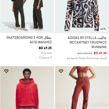
-60%
بنطال SKATEBOARDING X KDR
جاكيت ADIDAS BY STELLA
ACID WASHED
MCCARTNEY TRUEPACE
RUNNING
BD 49.25
Price Reduced From
To
BD 123.25
BD 49.30
Originals
2 Colours
النساء adidas by Stella McCartney