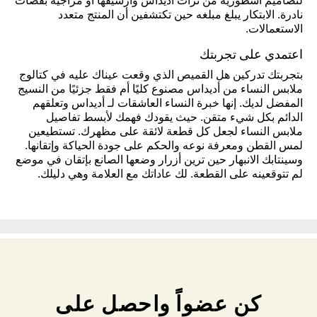
لتصاميم أسطورية من تراث أديداس وأرشيفها أو مزاجية بقصات
نادرة. الابتكار يبلغ مبلغه حين تكتشفين أن المنتج متعدد
الاستعمالات.
اعتمدي على تجربتك
بتجربتك تدركين هل القميص الذي وقعت عيناك عليه في كتالوج
ملابس النساء من أديداس مصنوع كليًا أم فقط جزئيًا من النسيج
المفضل لديك. إنها خبرة النساء العاشقات لـ أديداس وتعلقهم
الدائم بكل شيء متقن. حيث يقودك فهمك لأبسط تفاصيل
ملابس النساء لجعل كل قطعة لائقة على مظهرك. تستطيعين
لمس القطن ومعرفة نوعه والحكم على جودة الحياكة وإتقانها.
وسينتابك الانبهار حين ترين أزرار وضعها الصانع بإتقان في موضع
لم تتوقعينه على القطعة. لك عاداتك مع العلامة وهي دليلك.
كن عضواً واحصل على