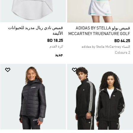
قميص نادي ريال مدريد للحيوانات
قميص بولو ADIDAS BY STELLA
الأليفة
MCCARTNEY TRUENATURE GOLF
BD 18.25
BD 64.25
كرة القدم
النساء adidas by Stella McCartney
2 Colours
جديد