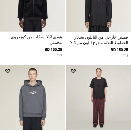
هودي Y-3 بسحّاب من كوردروي
قميص خارجي من النايلون بشعار
مخملي
الخطوط الثلاثة متدرج اللون من Y-3
BD 150.25
BD 150.25
Y-3
Y-3