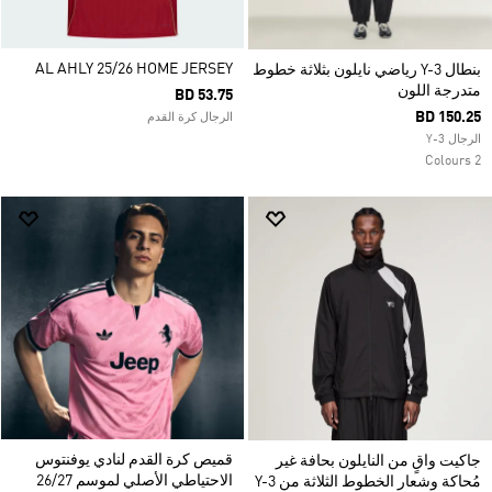
AL AHLY 25/26 HOME JERSEY
بنطال Y-3 رياضي نايلون بثلاثة خطوط
متدرجة اللون
BD 53.75
BD 150.25
الرجال كرة القدم
الرجال Y-3
2 Colours
قميص كرة القدم لنادي يوفنتوس
جاكيت واقٍ من النايلون بحافة غير
الاحتياطي الأصلي لموسم 26/27
مُحاكة وشعار الخطوط الثلاثة من Y-3