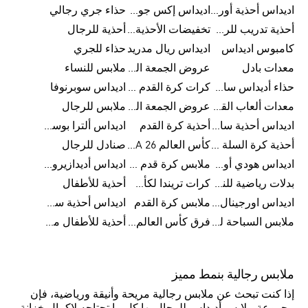
اديداس أحذية أورجينالز
اديداس إكس جود بيلينغهام
حذاء جري رجالي
أحذية تدريب للرجال
تخفيضات الأحذية للرجال
أحذية للرجال
كامبوس اديداس
اديداس ريال مدريد
حذاء للجري
معدات بادل
عروض الجمعة البيضاء للرجال
ملابس للنساء
حذاء أديداس سامبا للأطفال
كرات كرة القدم للرجال
اديداس سوبرنوفا
معدات ألعاب القوى
عروض الجمعة البيضاء للسيدات
ملابس للرجال
اديداس أحذية سامبا للنساء
أحذية كرة القدم
اديداس ألترا بوست
أحذية كرة السلة للرجال
كأس العالم FIFA 26™
صنادل للرجال
اديداس هودي أورجينال للنساء
ملابس كرة قدم للاطفال
اديداس أديدازيرو معدات الجري
بدلات رياضية للنساء
كرات تريندا لكأس العالم FIFA 26™
أحذية للأطفال
اديداس اورجينال ملابس
ملابس كرة القدم
اديداس أحذية سوبرنوفا للرجال
ملابس السباحة للرجال
فرق كأس العالم FIFA 26™
أحذية للأطفال من 8 إلى 16 سنة
ملابس رجالية بنمط مميز
إذا كنت تبحث عن ملابس رجالية مريحة وأنيقة ورياضية، فإن