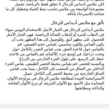
لكن ملابس أديداس للرجال لا تتعلق فقط بالرياضة. تشمل
مجموعتنا الواسعة من ملابس تناسب نمط الحياة وتعطيك كل ما
تحتاجه للاسترخاء بأناقة.
تألق مع ملابس أديداس للرجال
ملابس أديداس للرجال هي الخيار الأمثل للاستخدام اليومي سواء
في الذهاب للتنزه أو الذهاب للصالة الرياضية، فهي الخيار الأمثل
للحصول على مظهر أنيق. وللوصول إلى هذا المظهر يجب أن
يكون القياس واللون مناسبين. لقياس حجم القميص، قم
بالقياس حول قاعدة العنق. يجب قياس الصدر بالكامل حول
وتحت ذراعيك في أوسع جزء. للأكمام، قم بالقياس من قاعدة
عنقك إلى الرسغ، على طول الجزء الخارجي من الذراع؛
وبالنسبة للخصر، قم بقياس محيط الخصر الطبيعي. يقاس الجزء
الداخلي من الساق من المنشب إلى الكاحل، بينما يجب قياس
الساق الخارجية من محيط الخصر إلى الكاحل. تتمثل
الاستراتيجية الجيدة لمطابقة ملابس الرجال في مزاوجة الألوان
المحايدة مثل الأسود مع الألوان الجريئة، أو مزج الألوان الفاتحة
والداكنة ومطابقتها.