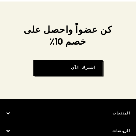
كن عضواً واحصل على
خصم 10٪
اشترك الآن
المنتجات
الرياضات