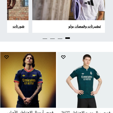
تيشيرتات وقمصان بولو
شورتات
قميص أرسنال الاحتياطي الأصلي
قميص ريال مدريد الاحتياطي 26/27