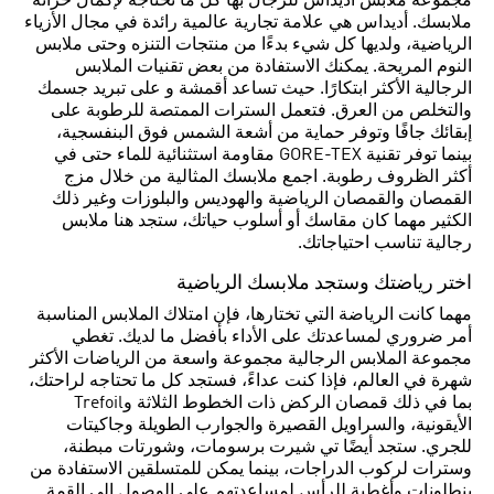
مجموعة ملابس أديداس للرجال بها كل ما تحتاجه لإكمال خزانة
ملابسك. أديداس هي علامة تجارية عالمية رائدة في مجال الأزياء
الرياضية، ولديها كل شيء بدءًا من منتجات التنزه وحتى ملابس
النوم المريحة. يمكنك الاستفادة من بعض تقنيات الملابس
الرجالية الأكثر ابتكارًا. حيث تساعد أقمشة و على تبريد جسمك
والتخلص من العرق. فتعمل السترات الممتصة للرطوبة على
إبقائك جافًا وتوفر حماية من أشعة الشمس فوق البنفسجية،
بينما توفر تقنية GORE-TEX مقاومة استثنائية للماء حتى في
أكثر الظروف رطوبة. اجمع ملابسك المثالية من خلال مزج
القمصان والقمصان الرياضية والهوديس والبلوزات وغير ذلك
الكثير مهما كان مقاسك أو أسلوب حياتك، ستجد هنا ملابس
رجالية تناسب احتياجاتك.
اختر رياضتك وستجد ملابسك الرياضية
مهما كانت الرياضة التي تختارها، فإن امتلاك الملابس المناسبة
أمر ضروري لمساعدتك على الأداء بأفضل ما لديك. تغطي
مجموعة الملابس الرجالية مجموعة واسعة من الرياضات الأكثر
شهرة في العالم، فإذا كنت عداءً، فستجد كل ما تحتاجه لراحتك،
بما في ذلك قمصان الركض ذات الخطوط الثلاثة وTrefoil
الأيقونية، والسراويل القصيرة والجوارب الطويلة وجاكيتات
للجري. ستجد أيضًا تي شيرت برسومات، وشورتات مبطنة،
وسترات لركوب الدراجات، بينما يمكن للمتسلقين الاستفادة من
بنطلونات وأغطية للرأس لمساعدتهم على الوصول إلى القمة.