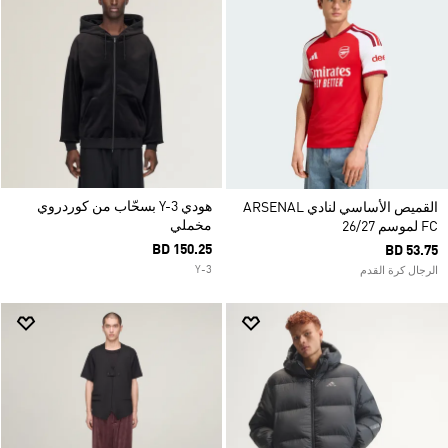
هودي Y-3 بسحّاب من كوردروي
القميص الأساسي لنادي ARSENAL
مخملي
FC لموسم 26/27
BD 150.25
BD 53.75
Y-3
الرجال كرة القدم