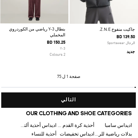
بنطال Y-3 رياضي من الكوردروي
جاكيت منفوخ Z.N.E.
المخملي
BD 139.50
BD 150.25
الرجال Sportswear
Y-3
جديد
2 Colours
صفحة
1 ل 75
التالي
OUR CLOTHING AND SHOE CATEGORIES
اديداس سامبا
أحذية كرة القدم للرجال
اديداس أحذية ألترا بوست للرجال
بدلات رياضية للرجال
اديداس تخفيضات
أحذية للنساء