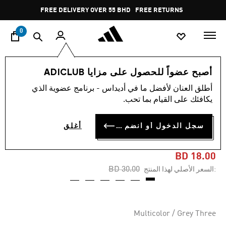
ا
Pause
FREE DELIVERY OVER 55 BHD
FREE RETURNS
promotion
rotation
0
الرجال
ملابس
أصبح عضواً للحصول على مزايا ADICLUB
أطلق العنان لأفضل ما في أديداس - برنامج عضوية الذي
-40%
يكافئك على القيام بما تحب.
شورت ARCHIVE AOP 9-INCH
سجل الدخول أو انضم الآن
أغلق
INSEAM
BD 18.00
Price reduced from
to
BD 30.00
:السعر الأصلي لهذا المنتج
Multicolor / Grey Three