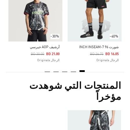
2
ا
-30%
-40%
شورت 96 7-INCH INSEAM
أرشيف AOP جيرسي
Price Reduced From
To
Price Reduced From
To
BD 30.00
BD 21.00
BD 26.75
BD 16.05
الرجال Originals
الرجال Originals
المنتجات التي شوهدت
مؤخراً