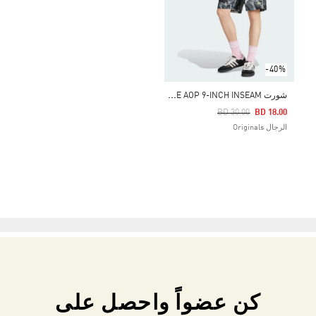
-40%
ش
ورت ARCHIVE AOP 9-INCH INSEAM
Price Reduced From
To
BD 30.00
BD 18.00
الرجال Originals
كن عضواً واحصل على