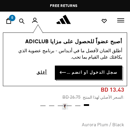
ا
Pause
FREE RETURNS
promotion
rotation
0
الرجال
ملابس
أصبح عضواً للحصول على مزايا ADICLUB
أطلق العنان لأفضل ما في أديداس - برنامج عضوية الذي
-45%
يكافئك على القيام بما تحب.
شورت ADIDAS CRAZY LITE
سجل الدخول أو انضم الآن
أغلق
AOP
BD 13.43
Price reduced from
to
BD 26.75
:السعر الأصلي لهذا المنتج
Aurora Plum / Black