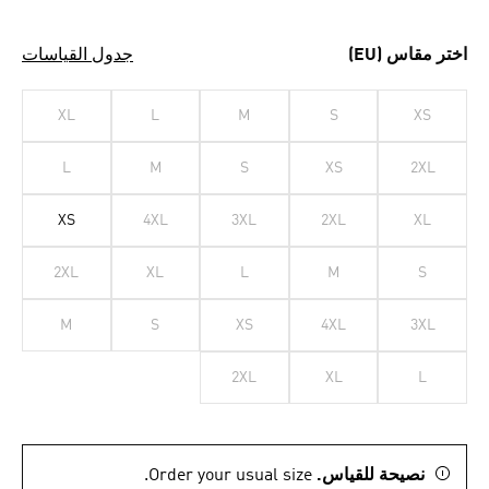
اختر مقاس (EU)
جدول القياسات
XL
L
M
S
XS
L
M
S
XS
2XL
XS
4XL
3XL
2XL
XL
2XL
XL
L
M
S
M
S
XS
4XL
3XL
2XL
XL
L
نصيحة للقياس.
Order your usual size.