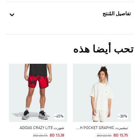
تفاصيل المُنتج
تحب أيضا هذه
0
ا
-45%
-30%
ت
يشيرت DOG SOCCER PATCH POCKET GRAPHIC
شورت ADIDAS CRAZY LITE
Price Reduced From
To
Price Reduced From
To
BD 26.75
BD 13.38
BD 22.50
BD 15.75