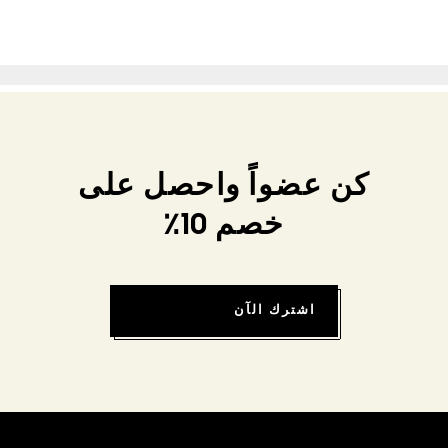
كن عضواً واحصل على
خصم 10٪
اشترك الآن