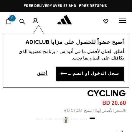
ا
Pause
FREE DELIVERY OVER 55 BHD
FREE RETURNS
promotion
rotation
0
النساء
ملابس
أصبح عضواً للحصول على مزايا ADICLUB
أطلق العنان لأفضل ما في أديداس - برنامج عضوية الذي
-60%
يكافئك على القيام بما تحب.
شورت ADIDAS BY STELLA
سجل الدخول أو انضم الآن
أغلق
MCCARTNEY TRUEPACE
CYCLING
BD 20.60
Price reduced from
to
BD 51.50
:السعر الأصلي لهذا المنتج