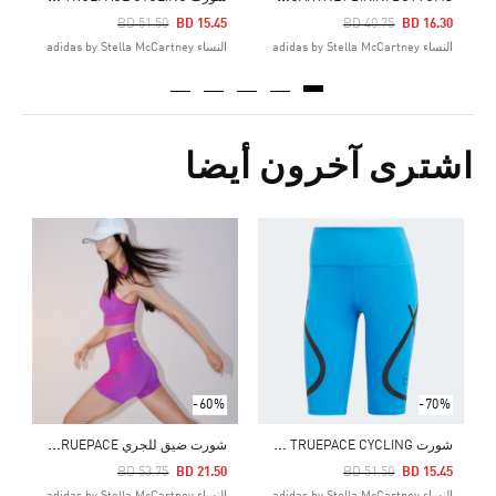
Price Reduced From
To
Price Reduced From
To
BD 51.50
BD 15.45
BD 40.75
BD 16.30
النساء adidas by Stella McCartney
النساء adidas by Stella McCartney
اشترى آخرون أيضا
Price Reduced From
To
1
ال
-60%
-70%
ش
ورت ADIDAS BY STELLA MCCARTNEY TRUEPACE CYCLING
ش
ورت ضيق للجري ADIDAS BY STELLA MCCARTNEY TRUEPACE
Price Reduced From
To
Price Reduced From
To
BD 53.75
BD 21.50
BD 51.50
BD 15.45