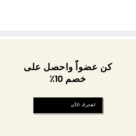
كن عضواً واحصل على
خصم 10٪
اشترك الآن