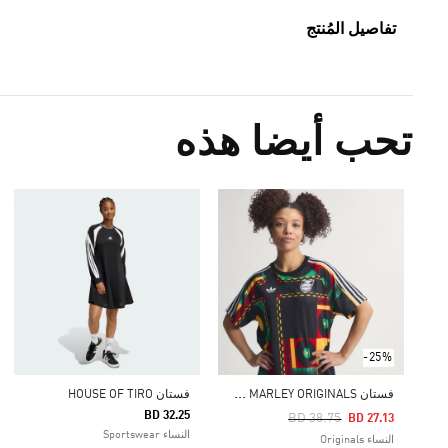
تفاصيل المُنتج
تحب أيضا هذه
-25%
ف
ستان JAMAICA X BOB MARLEY ORIGINALS
فستان HOUSE OF TIRO
BD 32.25
Price Reduced From
To
BD 38.75
BD 27.13
النساء Sportswear
النساء Originals