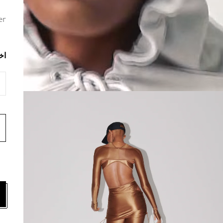
er
اخ