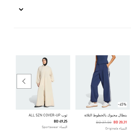
-60%
فستان
Price Reduced From
To
13.13
النساء iginals
-45%
بنطال محبوك بالخطوط الثلاثة
ثوب ALL SZN COVER-UP
BD 49.25
Price Reduced From
To
BD 37.50
BD 20.31
النساء Sportswear
النساء Originals