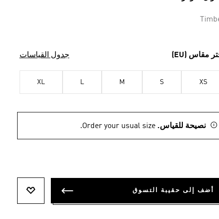
Timb
تر مقاس (EU)
جدول القياسات
XL
L
M
S
XS
نصيحة للقياس.
Order your usual size.
أضف إلى حقيبة التسوق
أضف إلى ل