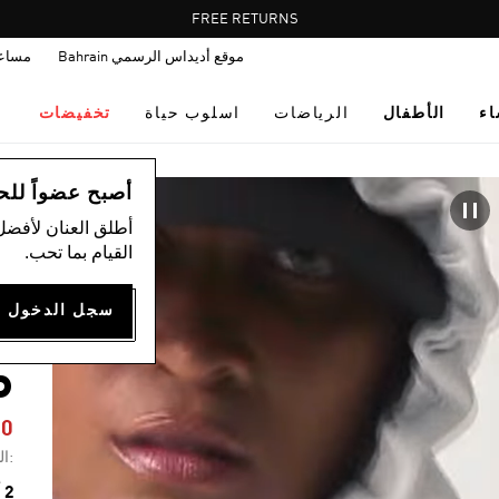
Pause
FREE RETURNS
promotion
موقع أديداس الرسمي Bahrain
مساع
rotation
اء
الأطفال
الرياضات
اسلوب حياة
تخفيضات
ال
أصبح عضواً للحصول
أطلق العنان لأفضل
القيام بما تحب.
Y
P
60
:ال
2 ألوان متوفرة