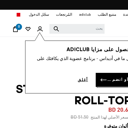
ا
دة
متتبع الطلب
adiclub
المُرتجعات
سجّل الدخول
0
نساء
ملابس
 على مزايا ADICLUB
 ما في أديداس - برنامج عضوية الذي يكافئك على
-60%
شورت ADIDAS BY
سجل الدخول أو انضم الآن
أغلق
STELLA MCCARTNE
ROLL-TO
BD 20.
Price reduced from
to
BD 51.50
سعر الأصلي لهذا المنتج