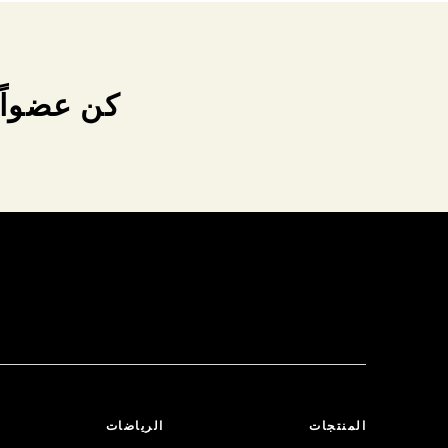
كن عضواً 
المنتجات
الرياضات