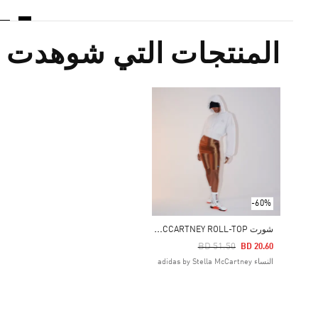
المنتجات التي شوهدت م
-60%
ش
ورت ADIDAS BY STELLA MCCARTNEY ROLL-TOP
Price Reduced From
To
BD 51.50
BD 20.60
النساء adidas by Stella McCartney