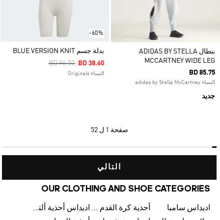
-60%
بدلة جسم BLUE VERSION KNIT
بنطال ADIDAS BY STELLA
MCCARTNEY WIDE LEG
Price Reduced From
To
BD 96.50
BD 38.60
BD 85.75
النساء Originals
النساء adidas by Stella McCartney
جديد
صفحة
1 ل 52
التالي
OUR CLOTHING AND SHOE CATEGORIES
اديداس سامبا
أحذية كرة القدم للرجال
اديداس أحذية ألترا بوست للرجال