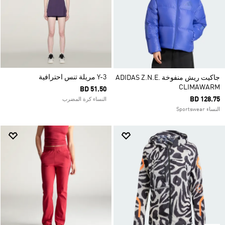
Y-3 مريلة تنس احترافية
جاكيت ريش منفوخة ADIDAS Z.N.E.
CLIMAWARM
BD 51.50
BD 128.75
النساء كرة المضرب
النساء Sportswear