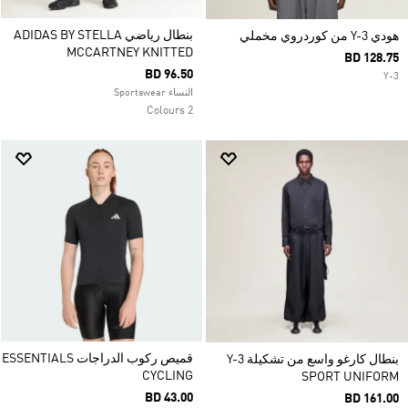
بنطال رياضي ADIDAS BY STELLA
هودي Y-3 من كوردروي مخملي
MCCARTNEY KNITTED
BD 128.75
BD 96.50
Y-3
النساء Sportswear
2 Colours
قميص ركوب الدراجات ESSENTIALS
بنطال كارغو واسع من تشكيلة Y-3
CYCLING
SPORT UNIFORM
BD 43.00
BD 161.00