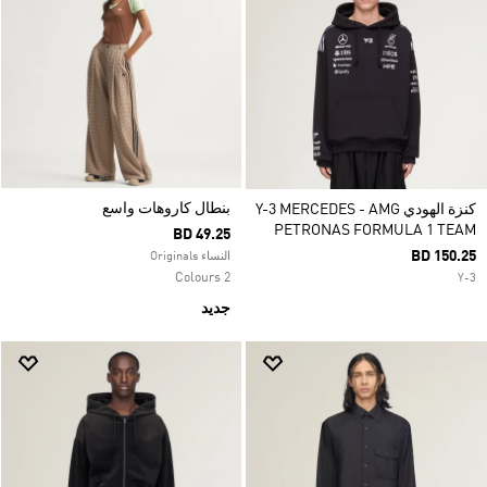
بنطال كاروهات واسع
كنزة الهودي Y-3 MERCEDES - AMG
PETRONAS FORMULA 1 TEAM
BD 49.25
BD 150.25
النساء Originals
2 Colours
Y-3
جديد