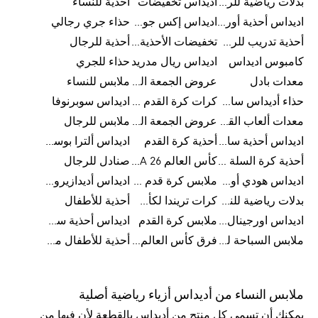
بدلات رياضية للرجال
اديداس تخفيضات
أحذية للنساء
اديداس أحذية أورجينالز
اديداس إكس جود بيلينغهام
حذاء جري رجالي
أحذية تدريب للرجال
تخفيضات الأحذية للرجال
أحذية للرجال
كامبوس اديداس
اديداس ريال مدريد
حذاء للجري
معدات بادل
عروض الجمعة البيضاء للرجال
ملابس للنساء
حذاء أديداس سامبا للأطفال
كرات كرة القدم للرجال
اديداس سوبرنوفا
معدات ألعاب القوى
عروض الجمعة البيضاء للسيدات
ملابس للرجال
اديداس أحذية سامبا للنساء
أحذية كرة القدم
اديداس ألترا بوست
أحذية كرة السلة للرجال
كأس العالم FIFA 26™
صنادل للرجال
اديداس هودي أورجينال للنساء
ملابس كرة قدم للاطفال
اديداس أديدازيرو معدات الجري
بدلات رياضية للنساء
كرات تريندا لكأس العالم FIFA 26™
أحذية للأطفال
اديداس اورجينال ملابس
ملابس كرة القدم
اديداس أحذية سوبرنوفا للرجال
ملابس السباحة للرجال
فرق كأس العالم FIFA 26™
أحذية للأطفال من 8 إلى 16 سنة
ملابس النساء من أديداس أزياء رياضية أصلية
يمكنك أن تسمي كل منتج من أديداس بالقطعة لأن فيها من