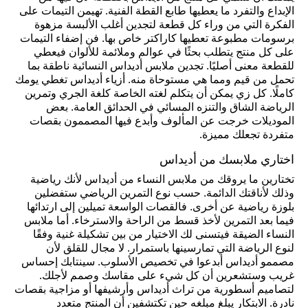
الإبداع والتفرد ما يعطيها طابع القطة الفنية. تهيمن التيمات على
الفكرة التي من وراء كل قطعة لتجدين أغلب الألبسة مزهوة
برسومات مطبوعة تعطيها كاراكتر خاص بها. فن إضفاء التيمات
على كل منتج يتطلب بحثًا في عوالم وملائمة للألوان فيعطي
للقطعة معنى أصليًا. تجدين ملابس أديداس النسائية ناطقة بما
تحمل من قيم ومما هي مستوحاة منه. أزياء أديداس تغطي يومك
كاملًا. كل زي يمكن أن يتكلم لغته الخاصة كلغة الجري وتمرين
الرياضة الشاق والتنزه المسائي في الحدائق العامة. بعض
الموديلات خرجت عن المألوف وأبدع فيها المصممون بقصات
متفردة تجعلك مميزة.
اختاري ملابسك من أديداس
تختارين ما يروقك من ملابس النساء من أديداس لأنك رياضية
وذلك لأناقتك الدائمة. حسب نوع التمرين الرياضي ستفضلين
بلوزة رياضية عن أخرى. فالقصات الواسعة تميلين إلى ارتدائها
فيما بعد التمرين لأخذ قسط من الراحة والاسترخاء. أما ملابس
النساء الضيقة فيتسنى لك الاختيار من بين تشكيلة غنية وفقًا
لنوع الرياضة التي تمارسينها باستمرار. لا مجال للقلق لأن
مصممو أديداس أبدعوا في تخصيص الأسلوب. سينتابك إحساس
غريب وستشعرين أن كل شيء على مقاسك وصمم لأجلك.
لتصاميم أسطورية من تراث أديداس وأرشيفها أو مزاجية بقصات
نادرة. الابتكار يبلغ مبلغه حين تكتشفين أن المنتج متعدد