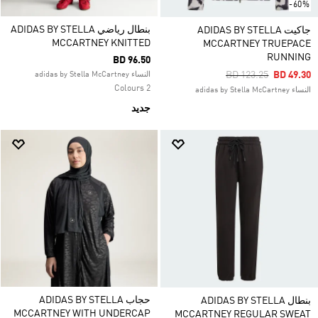
-60%
بنطال رياضي ADIDAS BY STELLA
جاكيت ADIDAS BY STELLA
MCCARTNEY KNITTED
MCCARTNEY TRUEPACE
RUNNING
BD 96.50
Price Reduced From
To
BD 123.25
BD 49.30
النساء adidas by Stella McCartney
2 Colours
النساء adidas by Stella McCartney
جديد
حجاب ADIDAS BY STELLA
بنطال ADIDAS BY STELLA
MCCARTNEY WITH UNDERCAP
MCCARTNEY REGULAR SWEAT