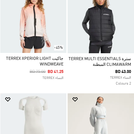
-45%
جاكيت TERREX XPERIOR LIGHT
سترة TERREX MULTI ESSENTIALS
WINDWEAVE
CLIMAWARM المبطنة
Price Reduced From
To
BD 75.00
BD 41.25
BD 43.00
النساء TERREX
النساء TERREX
2 Colours