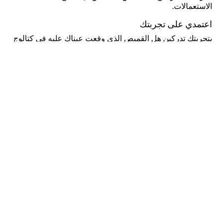
الاستعمالات.
اعتمدي على تجربتك
بتجربتك تدركين هل القميص الذي وقعت عيناك عليه في كتالوج
ملابس النساء من أديداس مصنوع كليًا أم فقط جزئيًا من النسيج
المفضل لديك. إنها خبرة النساء العاشقات لـ أديداس وتعلقهم
الدائم بكل شيء متقن. حيث يقودك فهمك لأبسط تفاصيل
ملابس النساء لجعل كل قطعة لائقة على مظهرك. تستطيعين
لمس القطن ومعرفة نوعه والحكم على جودة الحياكة وإتقانها.
وسينتابك الانبهار حين ترين أزرار وضعها الصانع بإتقان في موضع
لم تتوقعينه على القطعة. لك عاداتك مع العلامة وهي دليلك.
كن عضواً واحصل على
خصم 10٪