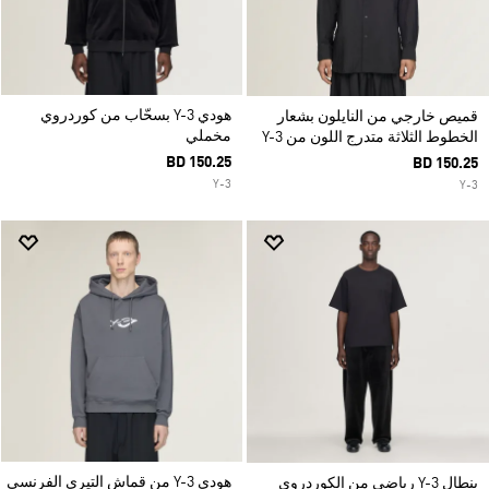
هودي Y-3 بسحّاب من كوردروي
قميص خارجي من النايلون بشعار
مخملي
الخطوط الثلاثة متدرج اللون من Y-3
BD 150.25
BD 150.25
Y-3
Y-3
هودي Y-3 من قماش التيري الفرنسي
بنطال Y-3 رياضي من الكوردروي