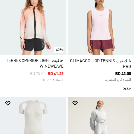
-45%
جاكيت TERREX XPERIOR LIGHT
تانك توب CLIMACOOL+3D TENNIS
WINDWEAVE
PRO
Price Reduced From
To
BD 75.00
BD 41.25
BD 43.00
النساء كرة المضرب
النساء TERREX
جديد