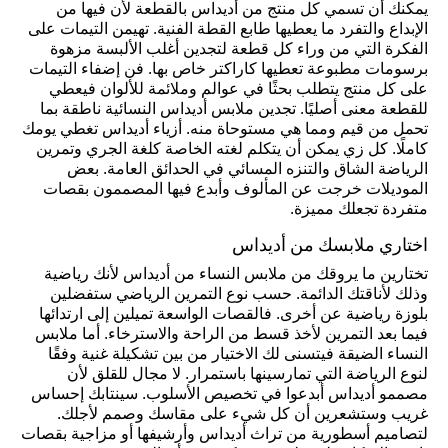
يمكنك أن تسمي كل منتج من أديداس بالقطعة لأن فيها من
الإبداع والتفرد ما يعطيها طابع القطة الفنية. تهيمن التيمات على
الفكرة التي من وراء كل قطعة لتجدين أغلب الألبسة مزهوة
برسومات مطبوعة تعطيها كاراكتر خاص بها. فن إضفاء التيمات
على كل منتج يتطلب بحثًا في عوالم وملائمة للألوان فيعطي
للقطعة معنى أصليًا. تجدين ملابس أديداس النسائية ناطقة بما
تحمل من قيم ومما هي مستوحاة منه. أزياء أديداس تغطي يومك
كاملًا. كل زي يمكن أن يتكلم لغته الخاصة كلغة الجري وتمرين
الرياضة الشاق والتنزه المسائي في الحدائق العامة. بعض
الموديلات خرجت عن المألوف وأبدع فيها المصممون بقصات
متفردة تجعلك مميزة.
اختاري ملابسك من أديداس
تختارين ما يروقك من ملابس النساء من أديداس لأنك رياضية
وذلك لأناقتك الدائمة. حسب نوع التمرين الرياضي ستفضلين
بلوزة رياضية عن أخرى. فالقصات الواسعة تميلين إلى ارتدائها
فيما بعد التمرين لأخذ قسط من الراحة والاسترخاء. أما ملابس
النساء الضيقة فيتسنى لك الاختيار من بين تشكيلة غنية وفقًا
لنوع الرياضة التي تمارسينها باستمرار. لا مجال للقلق لأن
مصممو أديداس أبدعوا في تخصيص الأسلوب. سينتابك إحساس
غريب وستشعرين أن كل شيء على مقاسك وصمم لأجلك.
لتصاميم أسطورية من تراث أديداس وأرشيفها أو مزاجية بقصات