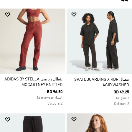
بنطال رياضي ADIDAS BY STELLA
بنطال SKATEBOARDING X KDR
MCCARTNEY KNITTED
ACID WASHED
BD 96.50
BD 49.25
النساء Sportswear
Originals
2 Colours
2 Colours