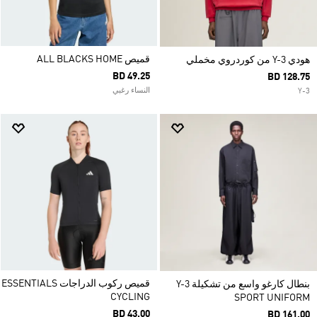
قميص ALL BLACKS HOME
هودي Y-3 من كوردروي مخملي
BD 49.25
BD 128.75
النساء رغبي
Y-3
قميص ركوب الدراجات ESSENTIALS
بنطال كارغو واسع من تشكيلة Y-3
CYCLING
SPORT UNIFORM
BD 43.00
BD 161.00