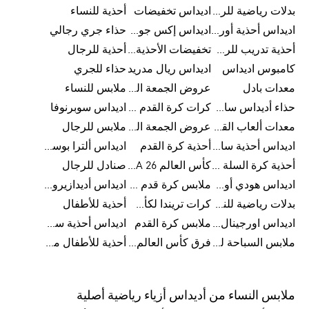
بدلات رياضية للرجال
اديداس تخفيضات
أحذية للنساء
اديداس أحذية أورجينالز
اديداس إكس جود بيلينغهام
حذاء جري رجالي
أحذية تدريب للرجال
تخفيضات الأحذية للرجال
أحذية للرجال
كامبوس اديداس
اديداس ريال مدريد
حذاء للجري
معدات بادل
عروض الجمعة البيضاء للرجال
ملابس للنساء
حذاء أديداس سامبا للأطفال
كرات كرة القدم للرجال
اديداس سوبرنوفا
معدات ألعاب القوى
عروض الجمعة البيضاء للسيدات
ملابس للرجال
اديداس أحذية سامبا للنساء
أحذية كرة القدم
اديداس ألترا بوست
أحذية كرة السلة للرجال
كأس العالم FIFA 26™
صنادل للرجال
اديداس هودي أورجينال للنساء
ملابس كرة قدم للاطفال
اديداس أديدازيرو معدات الجري
بدلات رياضية للنساء
كرات تريندا لكأس العالم FIFA 26™
أحذية للأطفال
اديداس اورجينال ملابس
ملابس كرة القدم
اديداس أحذية سوبرنوفا للرجال
ملابس السباحة للرجال
فرق كأس العالم FIFA 26™
أحذية للأطفال من 8 إلى 16 سنة
ملابس النساء من أديداس أزياء رياضية أصلية