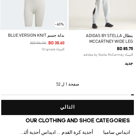
-60%
بدلة جسم BLUE VERSION KNIT
بنطال ADIDAS BY STELLA
MCCARTNEY WIDE LEG
Price Reduced From
To
BD 96.50
BD 38.60
BD 85.75
النساء Originals
النساء adidas by Stella McCartney
جديد
صفحة
1 ل 52
التالي
OUR CLOTHING AND SHOE CATEGORIES
اديداس سامبا
أحذية كرة القدم للرجال
اديداس أحذية ألترا بوست للرجال