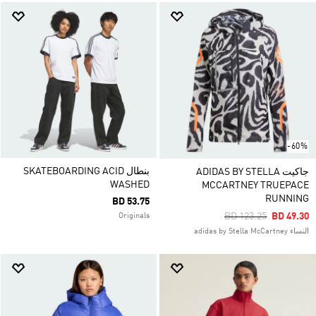
-60%
بنطال SKATEBOARDING ACID
جاكيت ADIDAS BY STELLA
WASHED
MCCARTNEY TRUEPACE
RUNNING
BD 53.75
Price Reduced From
To
BD 123.25
BD 49.30
Originals
النساء adidas by Stella McCartney