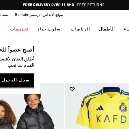
Pause
FREE RETURNS
promotion
موقع أديداس الرسمي Bahrain
مساع
rotation
اء
الأطفال
الرياضات
اسلوب حياة
تخفيضات
أصبح عضواً للحصول
أطلق العنان لأفضل
القيام بما تحب.