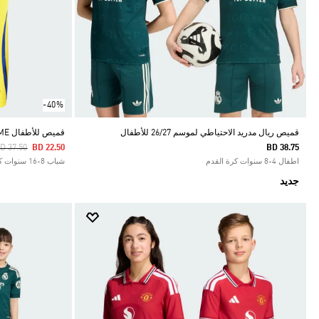
-40%
قميص ريال مدريد الاحتياطي لموسم 26/27 للأطفال
قميص للأطفال ALNASSR FC 24/25 HOME
rice Reduced From
To
D 37.50
BD 22.50
BD 38.75
اطفال 4-8 سنوات كرة القدم
شباب 8-16 سنوات كرة القدم
جديد