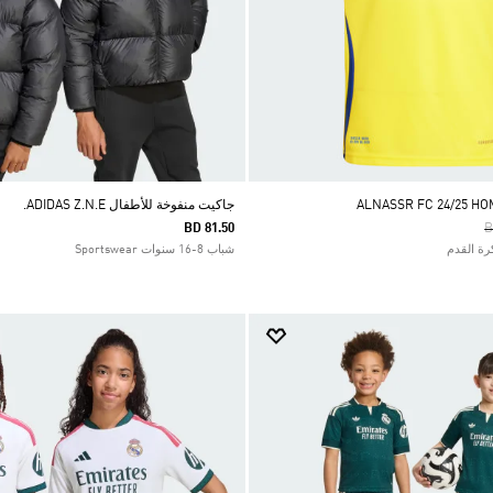
جاكيت منفوخة للأطفال ADIDAS Z.N.E.
P
BD 81.50
B
شباب 8-16 سنوات Sportswear