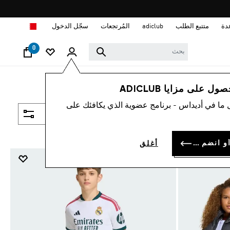
ا
دة
متتبع الطلب
adiclub
المُرتجعات
سجّل الدخول
0
 على مزايا ADICLUB
 ما في أديداس - برنامج عضوية الذي يكافئك على
فلتر و صنف
سجل الدخول أو انضم الآن
أغلق