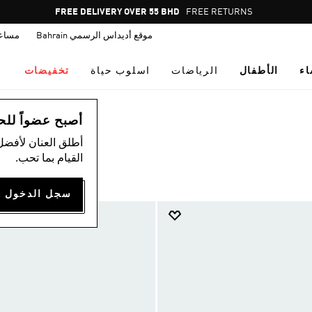
Pause
FREE DELIVERY OVER 55 BHD
FREE RETURNS
promotion
موقع أديداس الرسمي Bahrain
مساع
rotation
اء
الأطفال
الرياضات
اسلوب حياة
تخفيضات
أصبح عضواً للحصول
أطلق العنان لأفضل
القيام بما تحب.