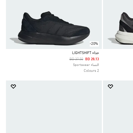
-20%
حذاء LIGHTSHIFT
Price Reduced From
To
BD 37.50
BD 28.13
Selected
النساء Sportswear
2 Colours