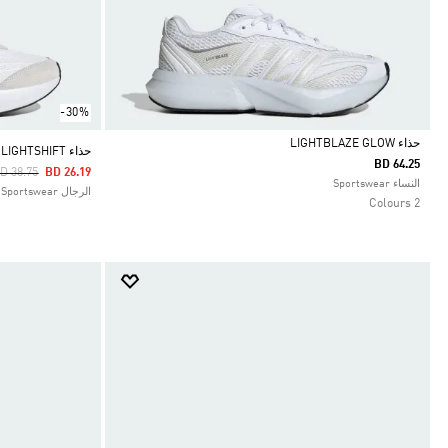
-30%
حذاء LIGHTBLAZE GLOW
حذاء LIGHTSHIFT
BD 64.25
rice Reduced From
To
D 38.75
BD 26.19
Selected
النساء Sportswear
الرجال Sportswear
2 Colours