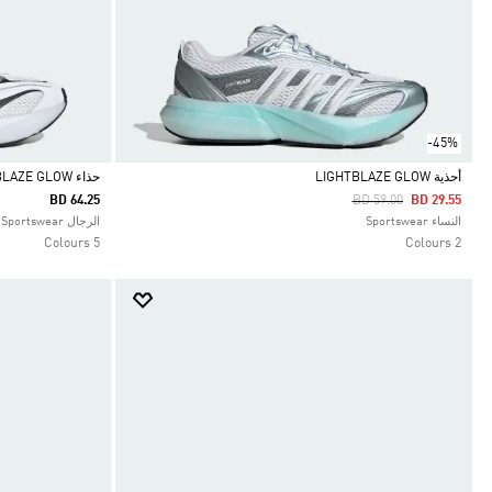
-45%
أحذية LIGHTBLAZE GLOW
حذاء LIGHTBLAZE GLOW
Price Reduced From
To
BD 64.25
BD 59.00
BD 29.55
Selected
Selected
النساء Sportswear
الرجال Sportswear
5 Colours
2 Colours