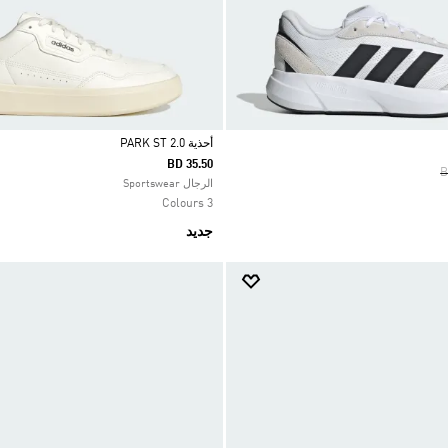
أحذية PARK ST 2.0
BD 35.50
P
B
Selected
الرجال Sportswear
3 Colours
جديد