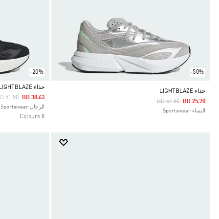
-20%
-50%
حذاء LIGHTBLAZE
حذاء LIGHTBLAZE
rice Reduced From
To
D 51.50
BD 38.63
Price Reduced From
To
BD 51.50
BD 25.70
Selected
الرجال Sportswear
النساء Sportswear
8 Colours