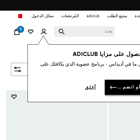
ا
دة
متتبع الطلب
adiclub
المُرتجعات
سجّل الدخول
0
 على مزايا ADICLUB
 ما في أديداس - برنامج عضوية الذي يكافئك على
فلتر و صنف
سجل الدخول أو انضم الآن
أغلق