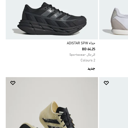
حذاء ADISTAR SPW
BD 64.25
Selected
الرجال Sportswear
2 Colours
جديد