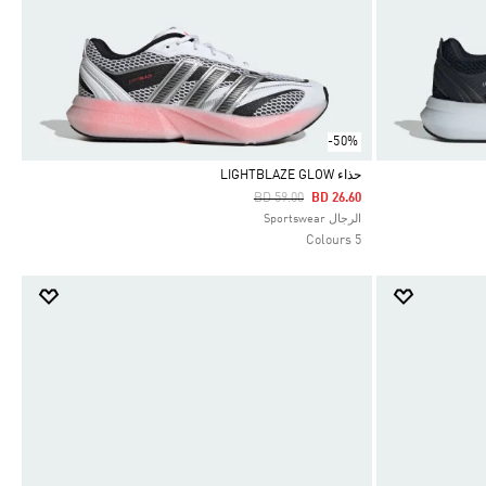
-50%
حذاء LIGHTBLAZE GLOW
Price Reduced From
To
BD 59.00
BD 26.60
Selected
الرجال Sportswear
5 Colours