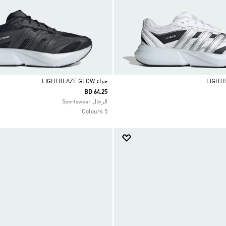
حذاء LIGHTBLAZE GLOW
BD 64.25
Selected
الرجال Sportswear
5 Colours