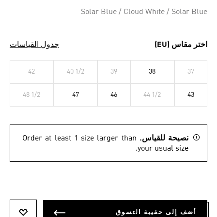
Solar Blue / Cloud White / Solar Blue
اختر مقاس (EU)
جدول القياسات
42
40 1/2
39
38
37
48 1/2
47
46
44 1/2
43
نصيحة للقياس.
Order at least 1 size larger than
your usual size.
أضف إلى حقيبة التسوق