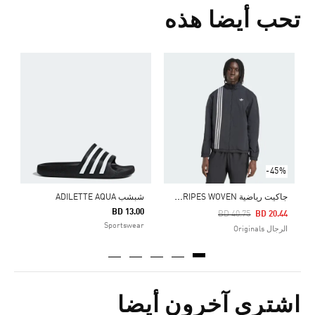
تحب أيضا هذه
ش
0
s
-45%
ج
اكيت رياضية FIREBIRD FRONT STRIPES WOVEN
شبشب ADILETTE AQUA
BD 13.00
Price Reduced From
To
BD 40.75
BD 20.44
Sportswear
الرجال Originals
اشترى آخرون أيضا