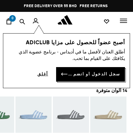
ا
Pause
FREE DELIVERY OVER 55 BHD
FREE RETURNS
promotion
rotation
0
اسلوب حياة
العلامات التجارية
الألبسة الرياضية
أحذية
أصبح عضواً للحصول على مزايا ADICLUB
أطلق العنان لأفضل ما في أديداس - برنامج عضوية الذي
شبشب ADILETTE AQUA
يكافئك على القيام بما تحب.
BD 13.00
سجل الدخول أو انضم الآن
أغلق
14 ألوان متوفرة