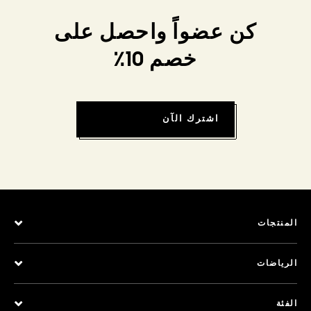
كن عضواً واحصل على
خصم 10٪
اشترك الآن
المنتجات
الرياضات
الفئة