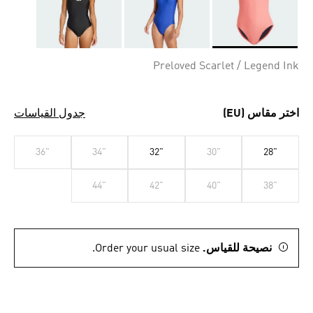
Selected
Preloved Scarlet / Legend Ink
اختر مقاس (EU)
جدول القياسات
36"
34"
32"
30"
28"
44"
42"
40"
38"
نصيحة للقياس.
Order your usual size.