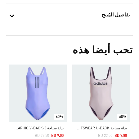
تفاصيل المُنتج
تحب أيضا هذه
ب
Price Reduced From
To
0
ا
-60%
-60%
ب
دلة سباحة SPORTSWEAR U-BACK
ب
دلة سباحة 3-STRIPES GRAPHIC V-BACK
Price Reduced From
To
Price Reduced From
To
BD 22.50
BD 9.00
BD 22.50
BD 7.88