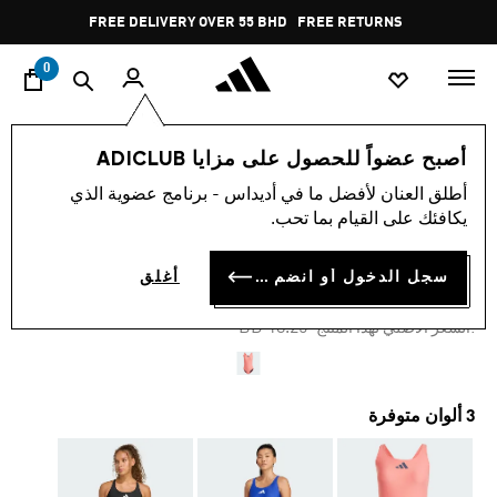
ا
Pause
FREE DELIVERY OVER 55 BHD
FREE RETURNS
promotion
rotation
0
النساء
ملابس
أصبح عضواً للحصول على مزايا ADICLUB
أطلق العنان لأفضل ما في أديداس - برنامج عضوية الذي
-60%
يكافئك على القيام بما تحب.
رداء السباحة 3 BAR LOGO
سجل الدخول أو انضم الآن
أغلق
BD 7.30
Price reduced from
to
BD 18.25
:السعر الأصلي لهذا المنتج
3 ألوان متوفرة