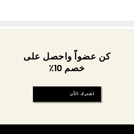
كن عضواً واحصل على
خصم 10٪
اشترك الآن