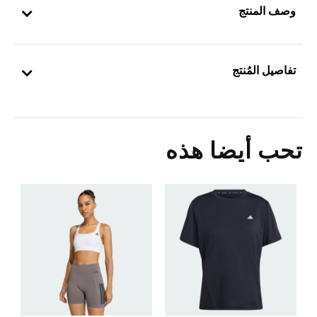
وصف المنتج
تفاصيل المُنتج
تحب أيضا هذه
Price Reduced From
To
6
ا