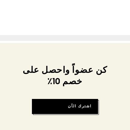
كن عضواً واحصل على
خصم 10٪
اشترك الآن