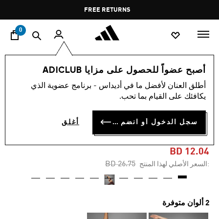
ا
Pause
FREE RETURNS
promotion
rotation
0
النساء
ملابس
أصبح عضواً للحصول على مزايا ADICLUB
أطلق العنان لأفضل ما في أديداس - برنامج عضوية الذي
-50%
يكافئك على القيام بما تحب.
حمّالة صدر ALL ME LUXE
سجل الدخول أو انضم الآن
أغلق
MEDIUM-SUPPORT
BD 12.04
Price reduced from
to
BD 26.75
:السعر الأصلي لهذا المنتج
2 ألوان متوفرة