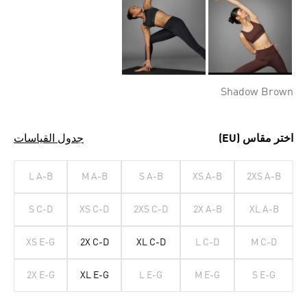
Selected
Shadow Brown
اختر مقاس (EU)
جدول القياسات
L A-B
M A-B
S A-B
XS A-B
2XS A-B
S C-D
XS C-D
2XS C-D
2X A-B
XL A-B
XS E-G
2X C-D
XL C-D
L C-D
M C-D
2X E-G
XL E-G
L E-G
M E-G
S E-G