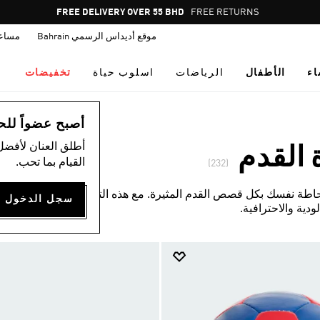
Pause
FREE DELIVERY OVER 55 BHD
FREE RETURNS
promotion
موقع أديداس الرسمي Bahrain
مساع
rotation
اء
الأطفال
الرياضات
اسلوب حياة
تخفيضات
أصبح عضواً للحصول
أطلق العنان لأفضل
القدم
القيام بما تحب.
(232)
ة نفسك بكل قصص القدم المثيرة. مع هذه التشكيلة المتألقة
دية والاحترافية.