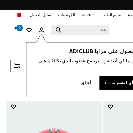
ا
دة
متتبع الطلب
adiclub
المُرتجعات
سجّل الدخول
0
 على مزايا ADICLUB
 ما في أديداس - برنامج عضوية الذي يكافئك على
فلتر و صنف
سجل الدخول أو انضم الآن
أغلق