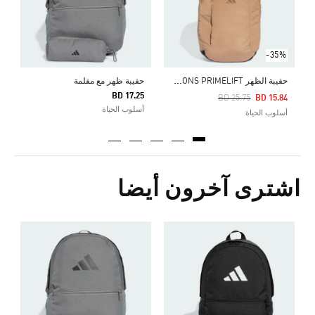
-35%
ح
قيبة الظهر FUTURE ICONS PRIMELIFT
حقيبة ظهر مع مقلمة
BD 17.25
Price Reduced From
To
BD 25.75
BD 15.84
أسلوب الحياة
أسلوب الحياة
اشترى آخرون أيضا
ح
5
أ