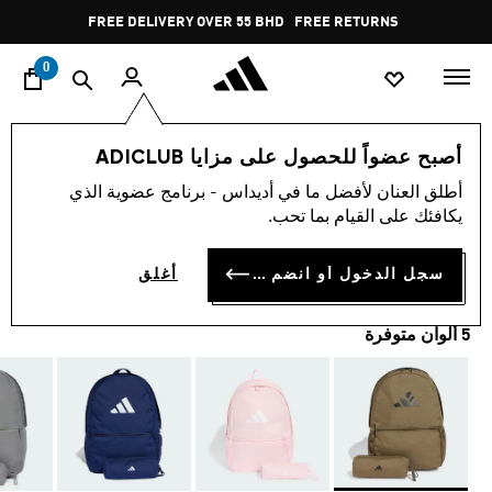
ا
Pause
FREE DELIVERY OVER 55 BHD
FREE RETURNS
promotion
rotation
0
أسلوب الحياة
إكسسوارات
أصبح عضواً للحصول على مزايا ADICLUB
أطلق العنان لأفضل ما في أديداس - برنامج عضوية الذي
حقيبة ظهر مع مقلمة
يكافئك على القيام بما تحب.
BD 17.25
سجل الدخول أو انضم الآن
أغلق
5 ألوان متوفرة