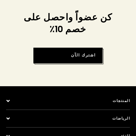
كن عضواً واحصل على
خصم 10٪
اشترك الآن
المنتجات
الرياضات