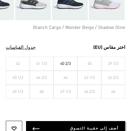
Blanch Cargo / Wonder Beige / Shadow Olive
اختر مقاس (EU)
جدول القياسات
42
41 1/3
40 2/3
40
39 1/3
45 1/3
44 2/3
44
43 1/3
42 2/3
49 1/3
48
47 1/3
46 2/3
46
أضف إلى حقيبة التسوق