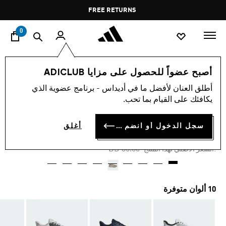
ا
Pause
FREE RETURNS
promotion
rotation
0
الرجال
أحذية
أصبح عضواً للحصول على مزايا ADICLUB
أطلق العنان لأفضل ما في أديداس - برنامج عضوية الذي
-25%
يكافئك على القيام بما تحب.
حذاء ULTIMASHOW 2.0
سجل الدخول أو انضم الآن
أغلق
BD 22.50
Price reduced from
to
BD 30.00
:السعر الأصلي لهذا المنتج
10 ألوان متوفرة