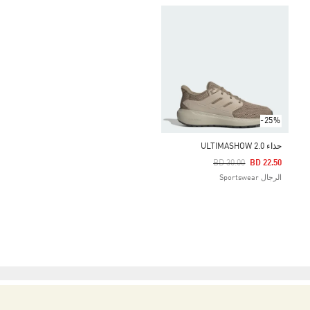
-25%
حذاء ULTIMASHOW 2.0
Price Reduced From
To
BD 30.00
BD 22.50
الرجال Sportswear