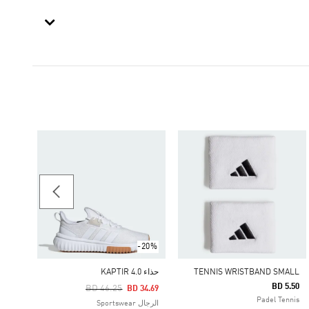
حذاء الجري
32.25
الرجال
-20%
TENNIS WRISTBAND SMALL
حذاء KAPTIR 4.0
BD 5.50
Price Reduced From
To
BD 46.25
BD 34.69
Padel Tennis
الرجال Sportswear