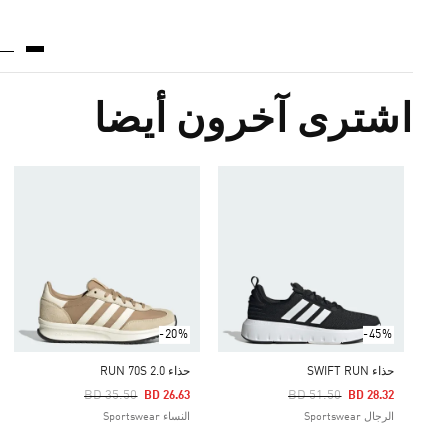
اشترى آخرون أيضا
-20%
-45%
حذاء SWIFT RUN
حذاء RUN 70S 2.0
Price Reduced From
To
Price Reduced From
To
BD 35.50
BD 51.50
BD 26.63
BD 28.32
الرجال Sportswear
النساء Sportswear