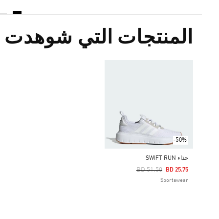
المنتجات التي شوهدت م
-50%
حذاء SWIFT RUN
Price Reduced From
To
BD 51.50
BD 25.75
Sportswear