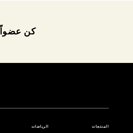
كن عضواً 
المنتجات
الرياضات