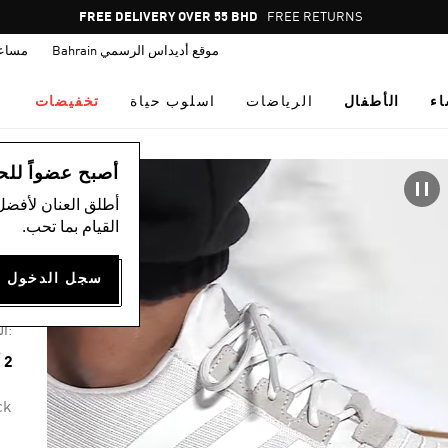
Pause
FREE DELIVERY OVER 55 BHD
FREE RETURNS
promotion
موقع أديداس الرسمي Bahrain
مساع
rotation
اء
الأطفال
الرياضات
اسلوب حياة
تخفيضات
اس
أصبح عضواً للحصول
أطلق العنان لأفضل
القيام بما تحب.
حذ
75
:ال
2 ألوان متوفرة
ck