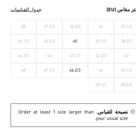
تر مقاس (EU)
جدول القياسات
38
37 1/3
36 2/3
36
35 1/2
41 1/3
40 2/3
40
39 1/3
38 2/3
44 2/3
44
43 1/3
42 2/3
42
48
47 1/3
46 2/3
46
45 1/3
49 1/3
48 2/3
نصيحة للقياس.
Order at least 1 size larger than
your usual size.