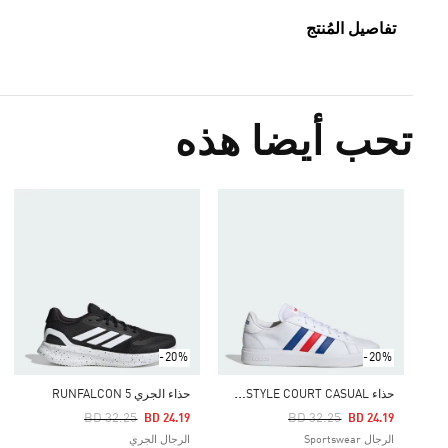
تفاصيل المُنتج
تحب أيضا هذه
-20%
-20%
ح
ذاء GRAND COURT TD LIFESTYLE COURT CASUAL
حذاء الجري RUNFALCON 5
Price Reduced From
To
Price Reduced From
To
BD 32.25
BD 32.25
BD 24.19
BD 24.19
الرجال Sportswear
الرجال الجري