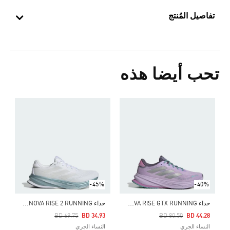
تفاصيل المُنتج
تحب أيضا هذه
-45%
-40%
ح
ذاء SUPERNOVA RISE GTX RUNNING
ح
ذاء SUPERNOVA RISE 2 RUNNING
Price Reduced From
To
Price Reduced From
To
1
BD 69.75
BD 34.93
BD 80.50
BD 44.28
النساء الجري
النساء الجري
ا