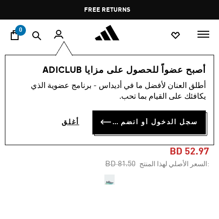
ا
Pause
FREE RETURNS
promotion
rotation
0
النساء
أحذية
أصبح عضواً للحصول على مزايا ADICLUB
أطلق العنان لأفضل ما في أديداس - برنامج عضوية الذي
-35%
يكافئك على القيام بما تحب.
حذاء SUPERNOVA RISE 2
سجل الدخول أو انضم الآن
أغلق
RUNNING
BD 52.97
Price reduced from
to
BD 81.50
:السعر الأصلي لهذا المنتج