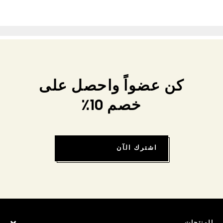
كن عضواً واحصل على
خصم 10٪
اشترك الآن