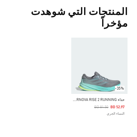
المنتجات التي شوهدت
مؤخراً
-35%
ح
ذاء SUPERNOVA RISE 2 RUNNING
Price Reduced From
To
BD 81.50
BD 52.97
النساء الجري