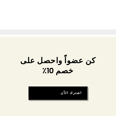
كن عضواً واحصل على
خصم 10٪
اشترك الآن