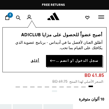
ا
Pause
FREE DELIVERY OVER 55 BHD
FREE RETURNS
promotion
rotation
0
الرجال
أحذية
أصبح عضواً للحصول على مزايا ADICLUB
أطلق العنان لأفضل ما في أديداس - برنامج عضوية الذي
-40%
يكافئك على القيام بما تحب.
حذاء SUPERNOVA RISE 2
سجل الدخول أو انضم الآن
أغلق
RUNNING
BD 41.85
Price reduced from
to
BD 69.75
:السعر الأصلي لهذا المنتج
10 ألوان متوفرة