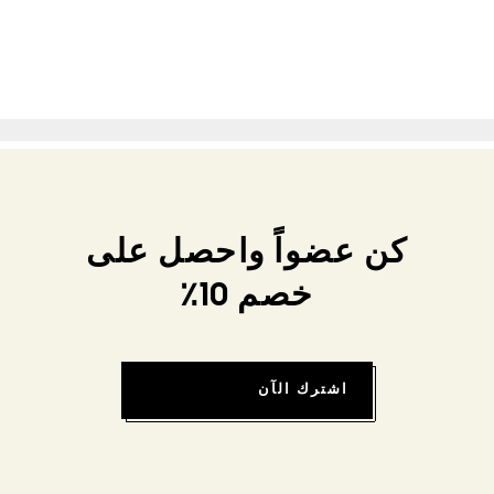
كن عضواً واحصل على
خصم 10٪
اشترك الآن