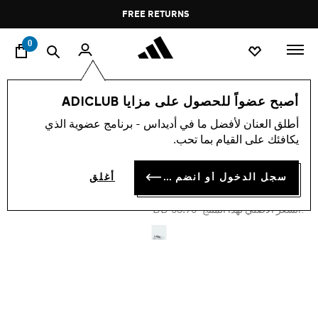
ا
Pause
FREE RETURNS
promotion
rotation
0
الرجال
أحذية
أصبح عضواً للحصول على مزايا ADICLUB
أطلق العنان لأفضل ما في أديداس - برنامج عضوية الذي
-30%
يكافئك على القيام بما تحب.
حذاء SUPERNOVA EASE
سجل الدخول أو انضم الآن
أغلق
BD 35.52
Price reduced from
to
BD 53.75
:السعر الأصلي لهذا المنتج