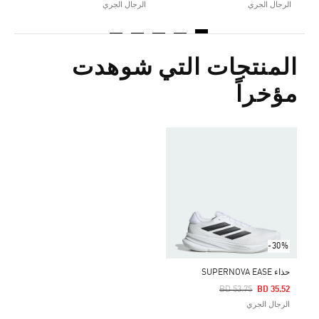
الرجال الجري
الرجال الجري
المنتجات التي شوهدت
مؤخراً
-30%
حذاء SUPERNOVA EASE
Price Reduced From
To
BD 53.75
BD 35.52
الرجال الجري