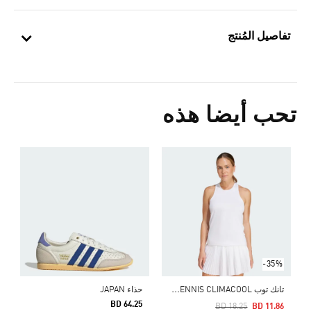
تفاصيل المُنتج
تحب أيضا هذه
ح
5
ا
-35%
ت
انك توب CLUB TENNIS CLIMACOOL
حذاء JAPAN
BD 64.25
Price Reduced From
To
BD 18.25
BD 11.86