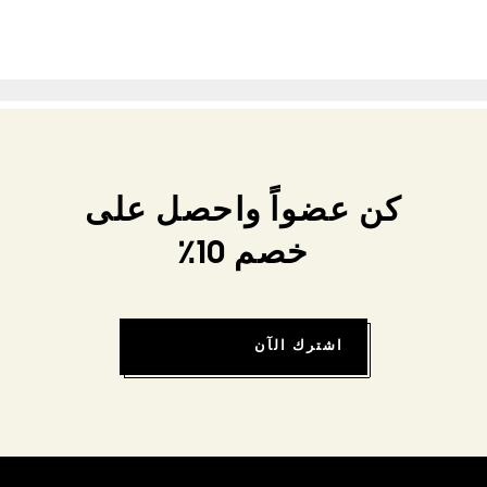
كن عضواً واحصل على
خصم 10٪
اشترك الآن