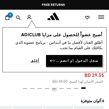
ا
Pause
FREE RETURNS
promotion
rotation
0
النساء
أحذية
أصبح عضواً للحصول على مزايا ADICLUB
أطلق العنان لأفضل ما في أديداس - برنامج عضوية الذي
-45%
يكافئك على القيام بما تحب.
حذاء SUPERNOVA
سجل الدخول أو انضم الآن
أغلق
COMFORTGLIDE RUNNING
BD 29.55
Price reduced from
to
BD 59.00
:السعر الأصلي لهذا المنتج
6 ألوان متوفرة