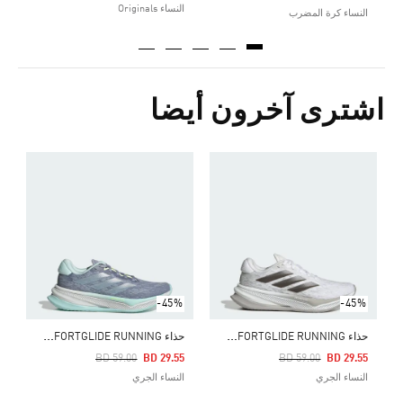
النساء Originals
النساء كرة المضرب
اشترى آخرون أيضا
Price Reduced From
To
0
ا
-45%
-45%
ح
ذاء SUPERNOVA COMFORTGLIDE RUNNING
ح
ذاء SUPERNOVA COMFORTGLIDE RUNNING
Price Reduced From
To
Price Reduced From
To
BD 59.00
BD 29.55
BD 59.00
BD 29.55
النساء الجري
النساء الجري