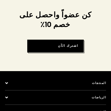
كن عضواً واحصل على
خصم 10٪
اشترك الآن
المنتجات
الرياضات