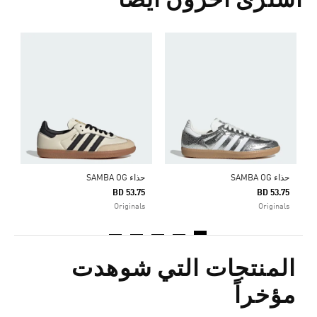
اشترى آخرون أيضا
ح
5
s
حذاء SAMBA OG
حذاء SAMBA OG
BD 53.75
BD 53.75
Originals
Originals
المنتجات التي شوهدت
مؤخراً