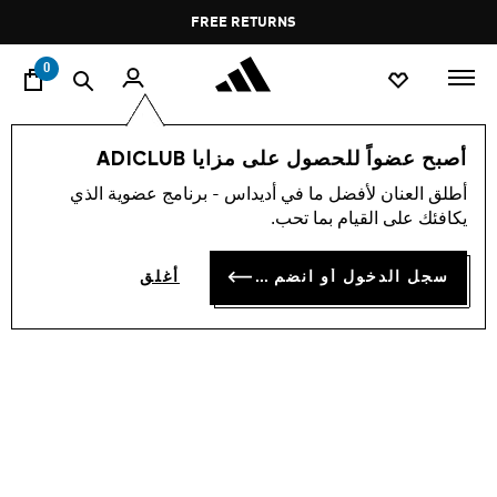
ا
Pause
FREE RETURNS
promotion
rotation
0
اسلوب حياة
العلامات التجارية
أوريجينالز
أحذية
أصبح عضواً للحصول على مزايا ADICLUB
أطلق العنان لأفضل ما في أديداس - برنامج عضوية الذي
حذاء SAMBA OG
يكافئك على القيام بما تحب.
BD 53.75
سجل الدخول أو انضم الآن
أغلق