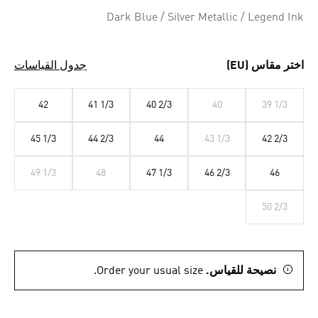
Selected
Dark Blue / Silver Metallic / Legend Ink
اختر مقاس (EU)
جدول القياسات
42
41 1/3
40 2/3
40
39 1/3
45 1/3
44 2/3
44
43 1/3
42 2/3
49 1/3
48
47 1/3
46 2/3
46
50 2/3
نصيحة للقياس.
Order your usual size.