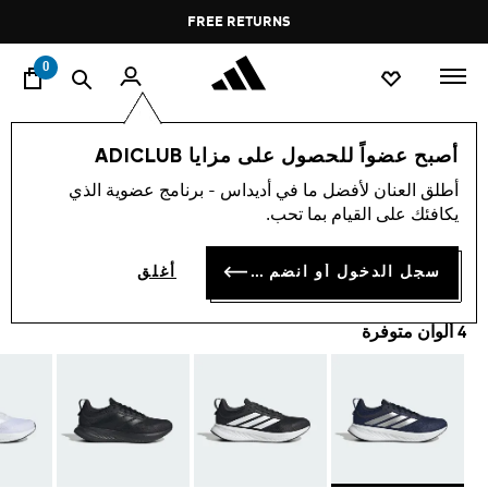
ا
Pause
FREE RETURNS
promotion
rotation
0
الرجال
أحذية
أصبح عضواً للحصول على مزايا ADICLUB
أطلق العنان لأفضل ما في أديداس - برنامج عضوية الذي
حذاء RUNBLAZE M
يكافئك على القيام بما تحب.
BD 25.75
سجل الدخول أو انضم الآن
أغلق
4 ألوان متوفرة