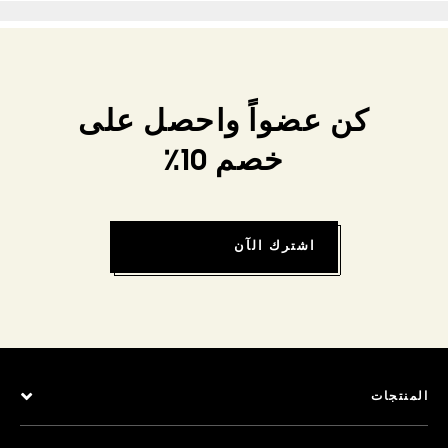
كن عضواً واحصل على
خصم 10٪
اشترك الآن
المنتجات