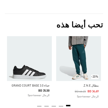
تحب أيضا هذه
ش
Price Reduced From
To
0
ا
-20%
بنطال Z.N.E.
حذاء GRAND COURT BASE 3.0
BD 35.50
Price Reduced From
To
BD 46.25
BD 34.69
الرجال Sportswear
الرجال Sportswear