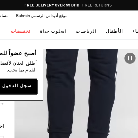
Pause
FREE DELIVERY OVER 55 BHD
FREE RETURNS
promotion
موقع أديداس الرسمي Bahrain
مساع
rotation
اء
الأطفال
الرياضات
اسلوب حياة
تخفيضات
ال
أصبح عضواً للحصول
أطلق العنان لأفضل
حذ
القيام بما تحب.
00
3 ألوان متوفرة
er
اخ