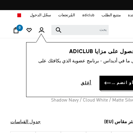
ا
دة
متتبع الطلب
adiclub
المُرتجعات
سجّل الدخول
0
رجال
أحذية
 على مزايا ADICLUB
 ما في أديداس - برنامج عضوية الذي يكافئك على
اء RUN 84
BD 43.
سجل الدخول أو انضم الآن
أغلق
Shadow Navy / Cloud White / Matte Silv
تر مقاس (EU)
جدول القياسات