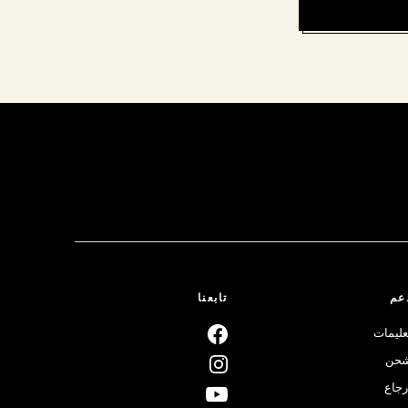
عم
تابعنا
عليمات
حن
رجاع