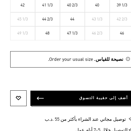
42
41 1/3
40 2/3
40
39 1/3
45 1/3
44 2/3
44
43 1/3
42 2/3
49 1/3
48
47 1/3
46 2/3
46
نصيحة للقياس.
Order your usual size.
أضف إلى حقيبة التسوق
أضف إلى ل
توصيل مجاني عند الشراء بأكثر من 55 .د.ب‎
التوصيل خلال 5-7 أيام عمل