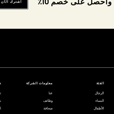
واحصل على خصم 10٪
اشترك الآن
الفئة
معلومات الشركة
د
الرجال
عنا
ت
النساء
وظائف
ش
الأطفال
صحافة
ا