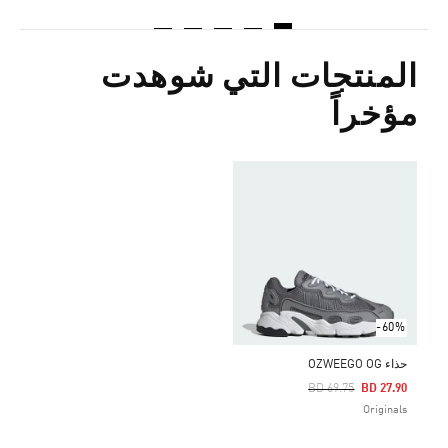
المنتجات التي شوهدت
مؤخراً
-60%
حذاء OZWEEGO OG
Price Reduced From
To
BD 69.75
BD 27.90
Originals