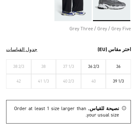
Selected
Grey Three / Grey / Grey Five
اختر مقاس (EU)
جدول القياسات
38 2/3
38
37 1/3
36 2/3
36
42
41 1/3
40 2/3
40
39 1/3
نصيحة للقياس.
Order at least 1 size larger than
your usual size.