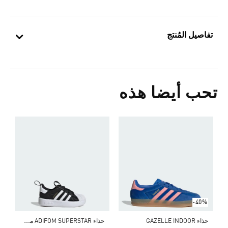
تفاصيل المُنتج
تحب أيضا هذه
ح
0
s
-40%
ح
ذاء ADIFOM SUPERSTAR من أديداس أوريجينالز 360
حذاء GAZELLE INDOOR