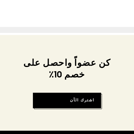
كن عضواً واحصل على
خصم 10٪
اشترك الآن