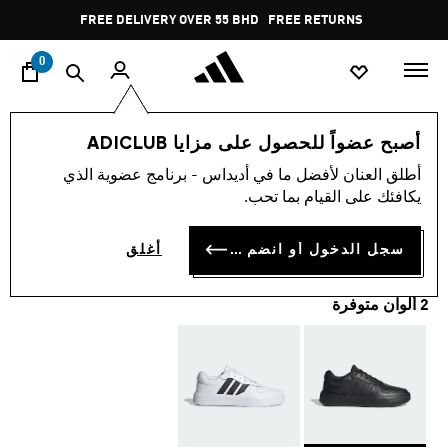
ا
Pause
FREE DELIVERY OVER 55 BHD
FREE RETURNS
promotion
rotation
0
الرجال
أحذية
أصبح عضواً للحصول على مزايا ADICLUB
أطلق العنان لأفضل ما في أديداس - برنامج عضوية الذي
حذاء LITECOURT
يكافئك على القيام بما تحب.
BD 38.75
سجل الدخول أو انضم الآن
أغلق
2 ألوان متوفرة