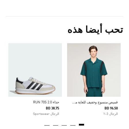
تحب أيضا هذه
ح
5
ا
ق
ميص منسوج وخفيف للغاية من Y-3
حذاء RUN 70S 2.0
BD 38.75
BD 96.50
الرجال Y-3
الرجال Sportswear