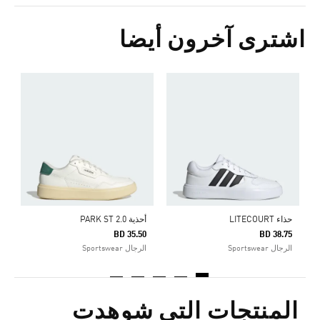
اشترى آخرون أيضا
ح
5
ا
حذاء LITECOURT
أحذية PARK ST 2.0
BD 35.50
BD 38.75
الرجال Sportswear
الرجال Sportswear
المنتجات التي شوهدت