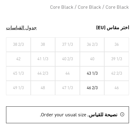
Selected
Core Black / Core Black / Core Black
اختر مقاس (EU)
جدول القياسات
38 2/3
38
37 1/3
36 2/3
36
42
41 1/3
40 2/3
40
39 1/3
45 1/3
44 2/3
44
43 1/3
42 2/3
49 1/3
48
47 1/3
46 2/3
46
نصيحة للقياس.
Order your usual size.