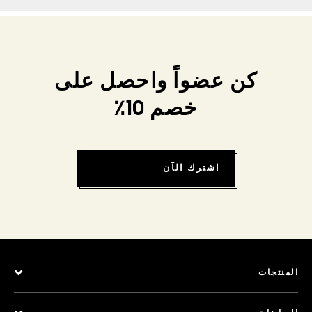
كن عضواً واحصل على
خصم 10٪
اشترك الآن
المنتجات