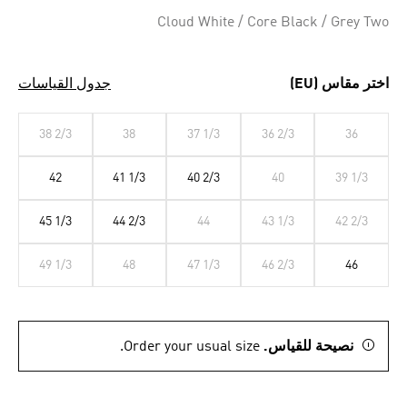
Selected
Cloud White / Core Black / Grey Two
اختر مقاس (EU)
جدول القياسات
38 2/3
38
37 1/3
36 2/3
36
42
41 1/3
40 2/3
40
39 1/3
45 1/3
44 2/3
44
43 1/3
42 2/3
49 1/3
48
47 1/3
46 2/3
46
نصيحة للقياس.
Order your usual size.