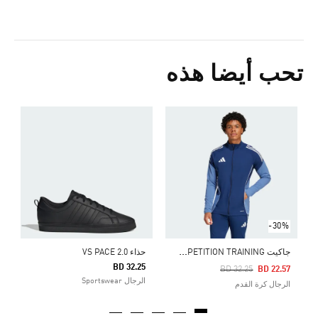
تحب أيضا هذه
ح
5
ا
-30%
ج
اكيت TIRO 25 COMPETITION TRAINING
حذاء VS PACE 2.0
BD 32.25
Price Reduced From
To
BD 32.25
BD 22.57
الرجال Sportswear
الرجال كرة القدم