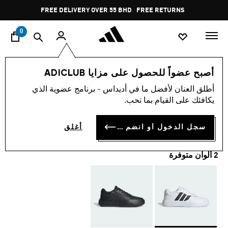
ا
Pause
FREE DELIVERY OVER 55 BHD
FREE RETURNS
promotion
rotation
0
الرجال
أحذية
أصبح عضواً للحصول على مزايا ADICLUB
أطلق العنان لأفضل ما في أديداس - برنامج عضوية الذي
حذاء LITECOURT
يكافئك على القيام بما تحب.
BD 38.75
سجل الدخول أو انضم الآن
أغلق
2 ألوان متوفرة