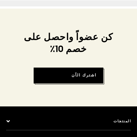
كن عضواً واحصل على
خصم 10٪
اشترك الآن
المنتجات