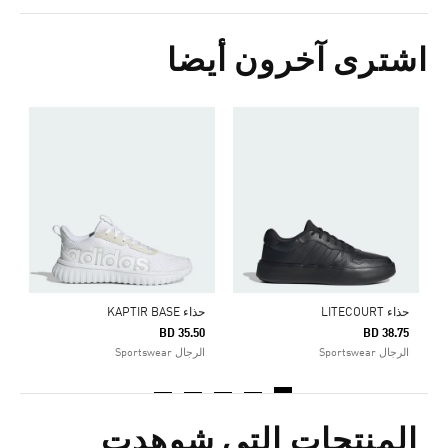
اشترى آخرون أيضا
ح
0
ا
حذاء LITECOURT
حذاء KAPTIR BASE
BD 35.50
BD 38.75
الرجال Sportswear
الرجال Sportswear
المنتجات التي شوهدت