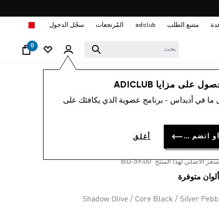
ا
دة
متتبع الطلب
adiclub
المُرتجعات
سجّل الدخول
0
رجال
أحذية
 على مزايا ADICLUB
 ما في أديداس - برنامج عضوية الذي يكافئك على
-40%
ء KANTAI TRAIL
سجل الدخول أو انضم الآن
أغلق
BD 35.
Price reduced from
to
BD 59.00
سعر الأصلي لهذا المنتج
Shadow Olive / Core Black / Silver Pebb