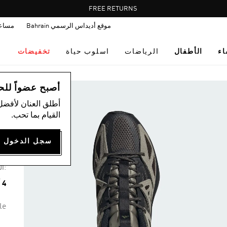
Pause
FREE RETURNS
promotion
موقع أديداس الرسمي Bahrain
مساع
rotation
اء
الأطفال
الرياضات
اسلوب حياة
تخفيضات
ال
أصبح عضواً للحصول
أطلق العنان لأفضل
القيام بما تحب.
حذا
36
:ال
4 ألوان متوفرة
le