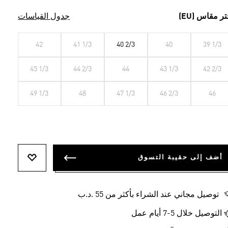
تر مقاس (EU)
جدول القياسات
42
41 1/3
40 2/3
40
39 1/3
45 1/3
44 2/3
44
43 1/3
42 2/3
49 1/3
48
47 1/3
46 2/3
46
أضف إلى حقيبة التسوق
أضف إلى ل
توصيل مجاني عند الشراء بأكثر من 55 .د.ب‎
التوصيل خلال 5-7 أيام عمل