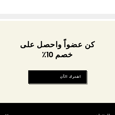
كن عضواً واحصل على
خصم 10٪
اشترك الآن