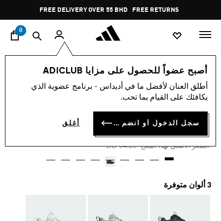
ا
Pause
FREE DELIVERY OVER 55 BHD
FREE RETURNS
promotion
rotation
0
النساء
أحذية
أصبح عضواً للحصول على مزايا ADICLUB
أطلق العنان لأفضل ما في أديداس - برنامج عضوية الذي
-50%
يكافئك على القيام بما تحب.
حذاء KANTAI TRAIL
سجل الدخول أو انضم الآن
أغلق
BD 31.53
Price reduced from
to
BD 64.25
:السعر الأصلي لهذا المنتج
3 ألوان متوفرة