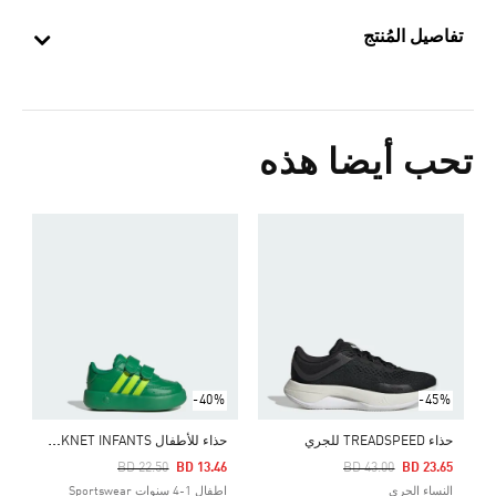
تفاصيل المُنتج
تحب أيضا هذه
ح
0
s
-40%
-45%
ح
ذاء للأطفال ADIDAS DISNEY MONSTERS INC BREAKNET INFANTS
حذاء TREADSPEED للجري
Price Reduced From
To
Price Reduced From
To
BD 22.50
BD 13.46
BD 43.00
BD 23.65
النساء الجري
اطفال 1-4 سنوات Sportswear