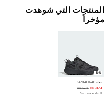
المنتجات التي شوهدت
مؤخراً
-50%
حذاء KANTAI TRAIL
Price Reduced From
To
BD 64.25
BD 31.53
النساء Sportswear