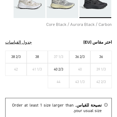
Selected
Core Black / Aurora Black / Carbon
اختر مقاس (EU)
جدول القياسات
38 2/3
38
37 1/3
36 2/3
36
42
41 1/3
40 2/3
40
39 1/3
44
43 1/3
42 2/3
نصيحة للقياس.
Order at least 1 size larger than
your usual size.