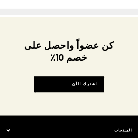
كن عضواً واحصل على
خصم 10٪
اشترك الآن
المنتجات