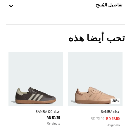
تفاصيل المُنتج
تحب أيضا هذه
ح
Price Reduced From
To
0
ا
-30%
حذاء SAMBA
حذاء SAMBA OG
BD 53.75
Price Reduced From
To
BD 75.00
BD 52.50
Originals
Originals