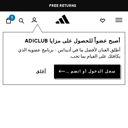
ا
Pause
FREE RETURNS
promotion
rotation
0
اسلوب حياة
العلامات التجارية
أوريجينالز
أحذية
أصبح عضواً للحصول على مزايا ADICLUB
أطلق العنان لأفضل ما في أديداس - برنامج عضوية الذي
حذاء HANDBALL SPEZIAL
يكافئك على القيام بما تحب.
BD 53.75
سجل الدخول أو انضم الآن
أغلق