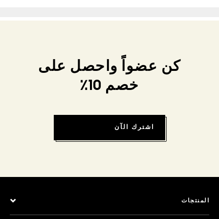
كن عضواً واحصل على
خصم 10٪
اشترك الآن
المنتجات