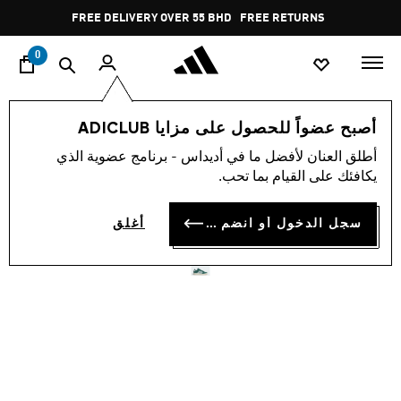
ا
Pause
FREE DELIVERY OVER 55 BHD
FREE RETURNS
promotion
rotation
0
اسلوب حياة
العلامات التجارية
الألبسة الرياضية
أحذية
أصبح عضواً للحصول على مزايا ADICLUB
أطلق العنان لأفضل ما في أديداس - برنامج عضوية الذي
حذاء GRAND COURT BASE
يكافئك على القيام بما تحب.
00S
سجل الدخول أو انضم الآن
أغلق
BD 38.75