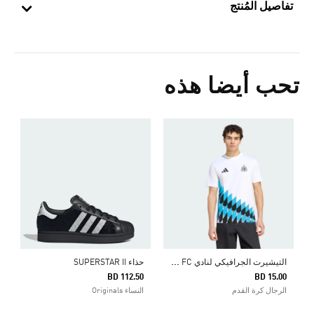
تفاصيل المُنتج
تحب أيضا هذه
ج
5
ا
ا
لتيشيرت الجرافيكي لنادي NEWCASTLE UNITED FC
حذاء SUPERSTAR II
BD 112.50
BD 15.00
الرجال كرة القدم
النساء Originals