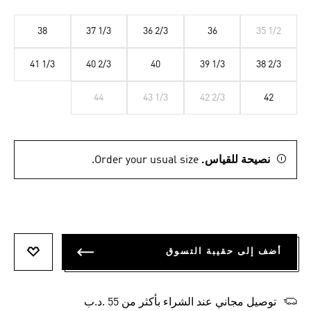
38
37 1/3
36 2/3
36
35 1/2
41 1/3
40 2/3
40
39 1/3
38 2/3
44
43 1/3
42 2/3
42
نصيحة للقياس.
Order your usual size.
أضف إلى حقيبة التسوق
أضف إلى
توصيل مجاني عند الشراء بأكثر من 55 .د.ب‎