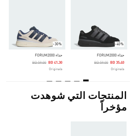
ح
Price Reduced From
To
5
s
-30%
-40%
حذاء FORUM2000
حذاء FORUM2000
Price Reduced From
To
Price Reduced From
To
BD 59.00
BD 41.30
BD 59.00
BD 35.40
Originals
Originals
المنتجات التي شوهدت
مؤخراً