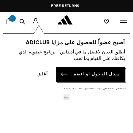
ا
Pause
FREE RETURNS
promotion
rotation
0
النساء
أحذية
أصبح عضواً للحصول على مزايا ADICLUB
أطلق العنان لأفضل ما في أديداس - برنامج عضوية الذي
-45%
يكافئك على القيام بما تحب.
حذاء FORUM2000
سجل الدخول أو انضم الآن
أغلق
BD 32.45
Price reduced from
to
BD 59.00
:السعر الأصلي لهذا المنتج