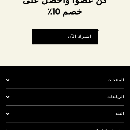
كن عضواً واحصل على
خصم 10٪
اشترك الآن
المنتجات
الرياضات
الفئة