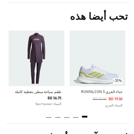
تحب أيضا هذه
0
ا
-35%
حذاء الجري RUNFALCON 5
طقم سباحة مبطن بتغطية كاملة
BD 56.75
Price Reduced From
To
BD 30.00
BD 19.50
النساء Sportswear
النساء الجري