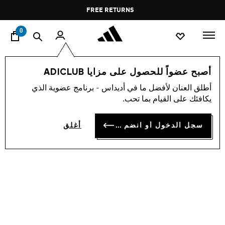
ا
Pause
FREE RETURNS
promotion
rotation
0
النساء
أحذية
أصبح عضواً للحصول على مزايا ADICLUB
أطلق العنان لأفضل ما في أديداس - برنامج عضوية الذي
حذاء DURAMO SL 2 RUNNING
يكافئك على القيام بما تحب.
BD 35.50
سجل الدخول أو انضم الآن
أغلق