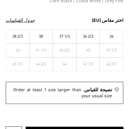
Core Black / Cloud White / Grey Five
اختر مقاس (EU)
جدول القياسات
38 2/3
38
37 1/3
36 2/3
36
42
41 1/3
40 2/3
40
39 1/3
45 1/3
44 2/3
44
43 1/3
42 2/3
نصيحة للقياس.
Order at least 1 size larger than
your usual size.