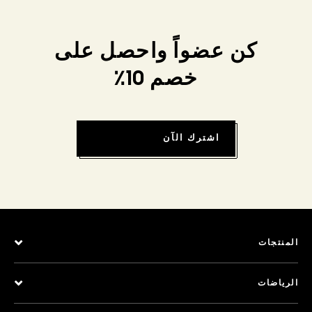
كن عضواً واحصل على
خصم 10٪
اشترك الآن
المنتجات
الرياضات