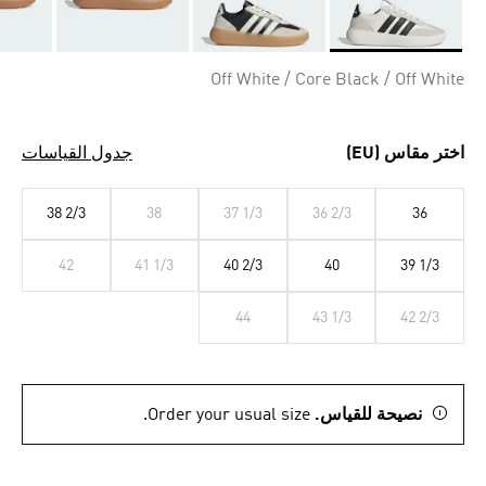
Selected
Off White / Core Black / Off White
اختر مقاس (EU)
جدول القياسات
38 2/3
38
37 1/3
36 2/3
36
42
41 1/3
40 2/3
40
39 1/3
44
43 1/3
42 2/3
نصيحة للقياس.
Order your usual size.