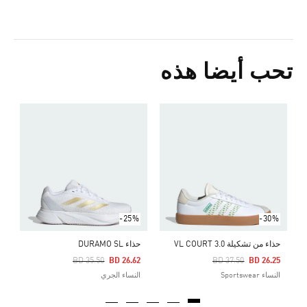
تحب أيضا هذه
ح
Price Reduced From
To
7
ا
-25%
-30%
حذاء من تشكيلة VL COURT 3.0
حذاء DURAMO SL
Price Reduced From
To
Price Reduced From
To
BD 35.50
BD 26.62
BD 37.50
BD 26.25
النساء Sportswear
النساء الجري