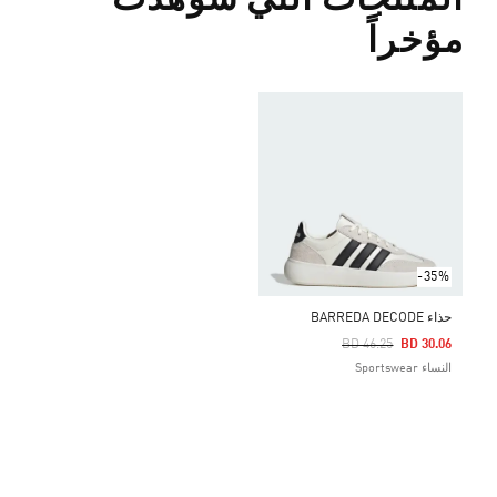
المنتجات التي شوهدت
مؤخراً
-35%
حذاء BARREDA DECODE
Price Reduced From
To
BD 46.25
BD 30.06
النساء Sportswear