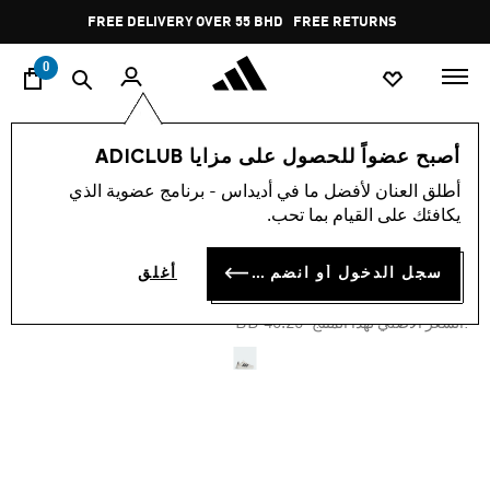
ا
Pause
FREE DELIVERY OVER 55 BHD
FREE RETURNS
promotion
rotation
0
النساء
أحذية
أصبح عضواً للحصول على مزايا ADICLUB
أطلق العنان لأفضل ما في أديداس - برنامج عضوية الذي
-35%
يكافئك على القيام بما تحب.
حذاء BARREDA DECODE
سجل الدخول أو انضم الآن
أغلق
BD 30.06
Price reduced from
to
BD 46.25
:السعر الأصلي لهذا المنتج