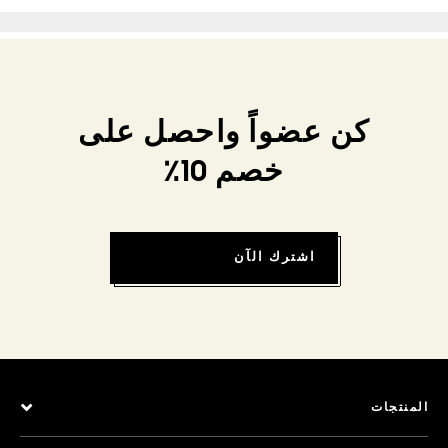
كن عضواً واحصل على
خصم 10٪
اشترك الآن
المنتجات